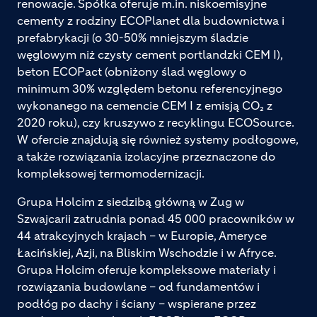
renowacje. Spółka oferuje m.in. niskoemisyjne
cementy z rodziny ECOPlanet dla budownictwa i
prefabrykacji (o 30-50% mniejszym śladzie
węglowym niż czysty cement portlandzki CEM I),
beton ECOPact (obniżony ślad węglowy o
minimum 30% względem betonu referencyjnego
wykonanego na cemencie CEM I z emisją CO₂ z
2020 roku), czy kruszywo z recyklingu ECOSource.
W ofercie znajdują się również systemy podłogowe,
a także rozwiązania izolacyjne przeznaczone do
kompleksowej termomodernizacji.
Grupa Holcim z siedzibą główną w Zug w
Szwajcarii zatrudnia ponad 45 000 pracowników w
44 atrakcyjnych krajach – w Europie, Ameryce
Łacińskiej, Azji, na Bliskim Wschodzie i w Afryce.
Grupa Holcim oferuje kompleksowe materiały i
rozwiązania budowlane – od fundamentów i
podłóg po dachy i ściany – wspierane przez