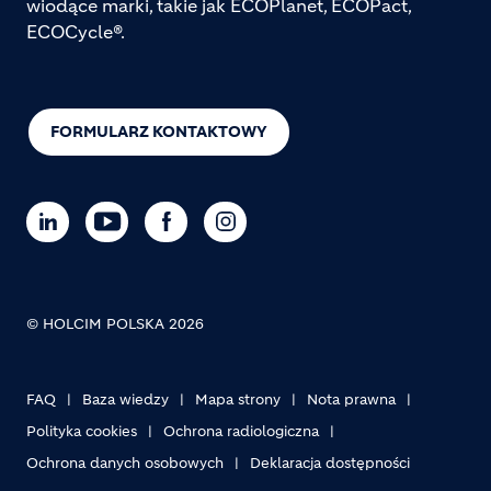
wiodące marki, takie jak ECOPlanet, ECOPact,
ECOCycle®.
FORMULARZ KONTAKTOWY
© HOLCIM POLSKA 2026
FAQ
Baza wiedzy
Mapa strony
Nota prawna
Footer bottom
Polityka cookies
Ochrona radiologiczna
Ochrona danych osobowych
Deklaracja dostępności