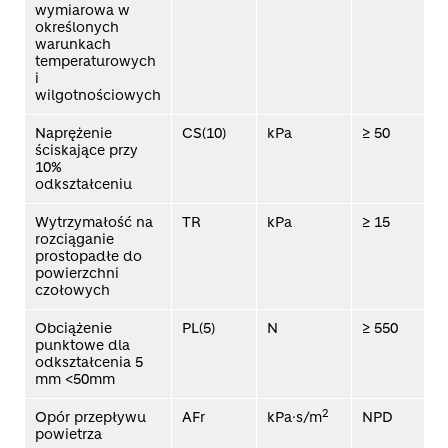
wymiarowa w
określonych
warunkach
temperaturowych
i
wilgotnościowych
Naprężenie
CS(10)
kPa
≥ 50
E
ściskające przy
10%
odkształceniu
Wytrzymałość na
TR
kPa
≥ 15
E
rozciąganie
prostopadłe do
powierzchni
czołowych
Obciążenie
PL(5)
N
≥ 550
E
punktowe dla
odkształcenia 5
mm <50mm
2
Opór przepływu
AFr
kPa·s/m
NPD
E
powietrza
1