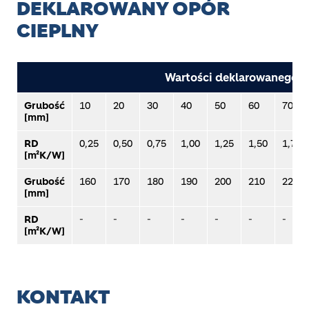
DEKLAROWANY OPÓR
CIEPLNY
Wartości deklarowanego o
Grubość
10
20
30
40
50
60
70
[mm]
RD
0,25
0,50
0,75
1,00
1,25
1,50
1,75
[m²K/W]
Grubość
160
170
180
190
200
210
220
[mm]
RD
-
-
-
-
-
-
-
[m²K/W]
KONTAKT