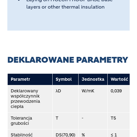
layers or other thermal insulation
DEKLAROWANE PARAMETRY
Parametr
Symbol
Jednostka
Wartość
Deklarowany
λD
W/mK
0,039
współczynnik
1
przewodzenia
E
ciepła
Tolerancja
T
-
T5
E
grubości
Stabilność
DS(70,90)
%
≤ 1
E