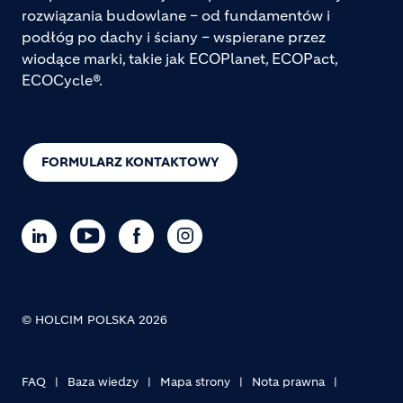
rozwiązania budowlane – od fundamentów i
podłóg po dachy i ściany – wspierane przez
wiodące marki, takie jak ECOPlanet, ECOPact,
ECOCycle®.
FORMULARZ KONTAKTOWY
© HOLCIM POLSKA 2026
FAQ
Baza wiedzy
Mapa strony
Nota prawna
Footer bottom