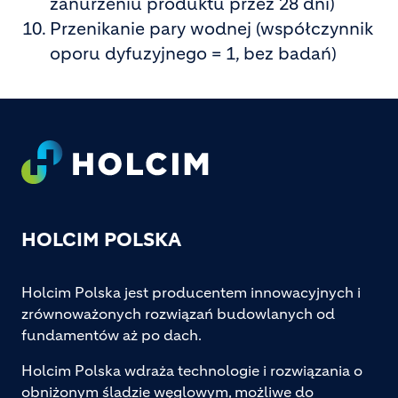
zanurzeniu produktu przez 28 dni)
Przenikanie pary wodnej (współczynnik
oporu dyfuzyjnego = 1, bez badań)
Footer
HOLCIM POLSKA
Holcim Polska jest producentem innowacyjnych i
zrównoważonych rozwiązań budowlanych od
fundamentów aż po dach.
Holcim Polska wdraża technologie i rozwiązania o
obniżonym śladzie węglowym, możliwe do