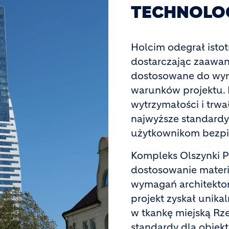
TECHNOLOG
Holcim odegrał istotn
dostarczając zaawa
dostosowane do wym
warunków projektu. 
wytrzymałości i trwa
najwyższe standardy
użytkownikom bezpi
Kompleks Olszynki Pa
dostosowanie mate
wymagań architekton
projekt zyskał unikal
w tkankę miejską Rz
standardy dla obiek