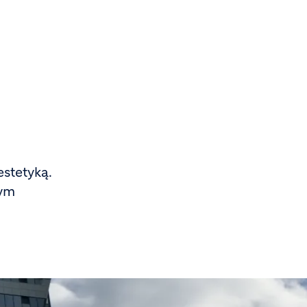
estetyką.
nym