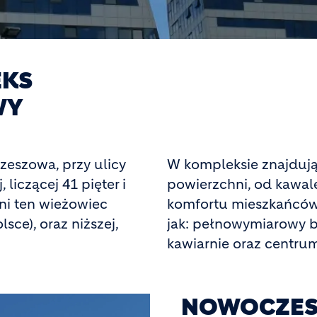
EKS
WY
Rzeszowa, przy ulicy
W kompleksie znajdują
liczącej 41 pięter i
powierzchni, od kawal
ni ten wieżowiec
komfortu mieszkańców 
ce), oraz niższej,
jak: pełnowymiarowy bas
kawiarnie oraz centru
NOWOCZES