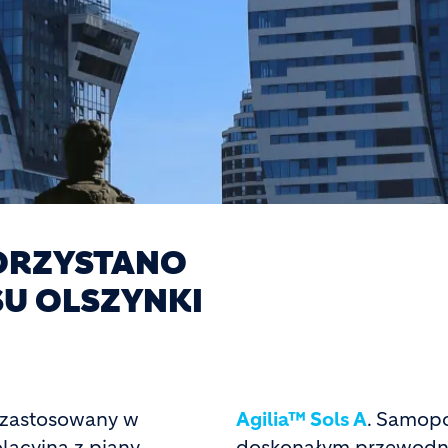
KORZYSTANO
U OLSZYNKI
 zastosowany w
Agilia™ Sols A
. Samop
lacyjną z piany
doskonałym przewodni