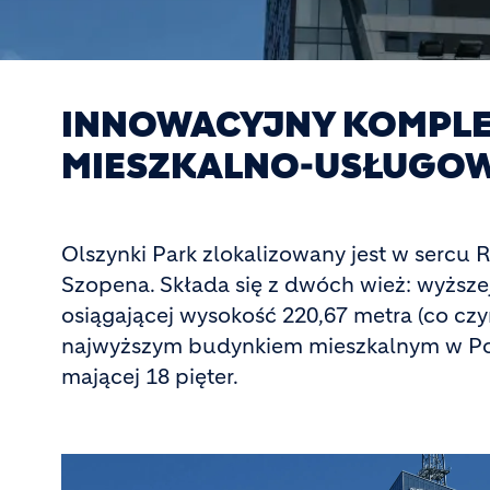
INNOWACYJNY KOMPL
MIESZKALNO-USŁUGO
Olszynki Park zlokalizowany jest w sercu 
Szopena. Składa się z dwóch wież: wyższej, 
osiągającej wysokość 220,67 metra (co czy
najwyższym budynkiem mieszkalnym w Pols
mającej 18 pięter.
Image