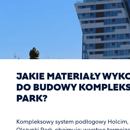
JAKIE MATERIAŁY WY
DO BUDOWY KOMPLEKS
PARK?
Kompleksowy system podłogowy Holcim,
Olszynki Park, obejmuje: warstwę termoizo