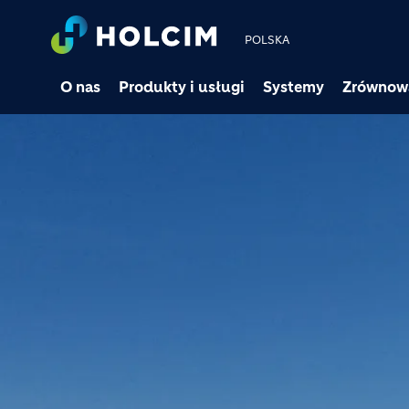
POLSKA
O nas
Produkty i usługi
Systemy
Zrównow