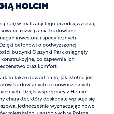
IĄ HOLCIM
ą rolę w realizacji tego przedsięwzięcia,
nsowane rozwiązania budowlane
agań inwestora i specyficznych
Dzięki betonowi o podwyższonej
łości budynki Olszynki Park osiągnęły
 konstrukcyjne, co zapewnia ich
eczeństwo oraz komfort.
rk to także dowód na to, jak istotne jest
riałów budowlanych do nowoczesnych
icznych. Dzięki współpracy z Holcim
ny charakter, który doskonale wpisuje się
eszowa, jednocześnie wyznaczając nowe
tów mieszkalno-usługowych w Polsce.