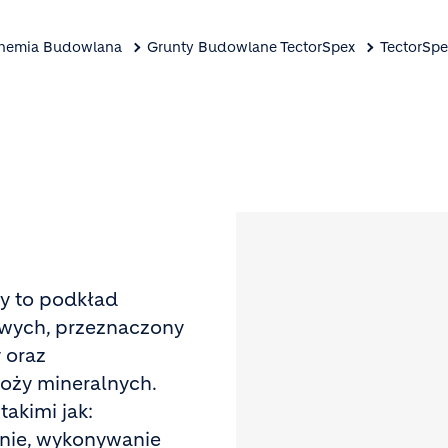
Chemia Budowlana
Grunty Budowlane TectorSpex
TectorSpe
Image
y to podkład
lowych, przeznaczony
 oraz
oży mineralnych.
akimi jak:
anie, wykonywanie