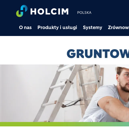
POLSKA
O nas
Produkty i usługi
Systemy
Zrównow