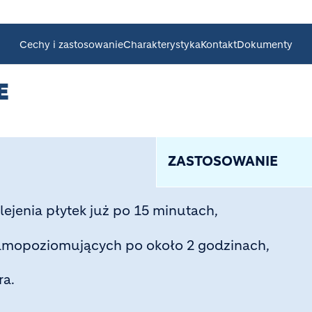
Cechy i zastosowanie
Charakterystyka
Kontakt
Dokumenty
E
ZASTOSOWANIE
lejenia płytek już po 15 minutach,
amopoziomujących po około 2 godzinach,
ra.