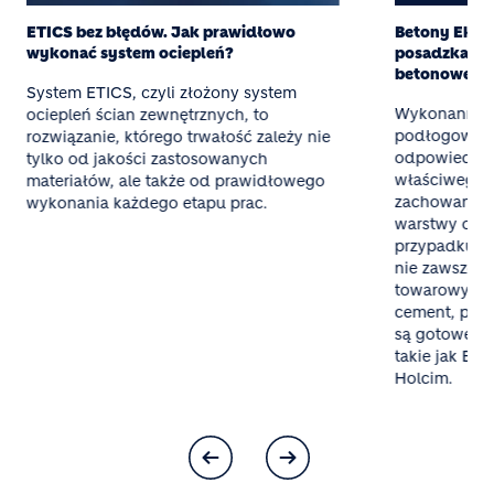
ETICS bez błędów. Jak prawidłowo
Betony Eksper
wykonać system ociepleń?
posadzka z g
betonowej
System ETICS, czyli złożony system
Wykonanie t
ociepleń ścian zewnętrznych, to
podłogowego
rozwiązanie, którego trwałość zależy nie
odpowiednieg
tylko od jakości zastosowanych
właściwego 
materiałów, ale także od prawidłowego
zachowania 
wykonania każdego etapu prac.
warstwy oraz
przypadku mał
nie zawsze o
towarowy al
cement, pias
są gotowe mi
takie jak Bet
Holcim.