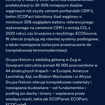
prefabrykacji (o 30-50% mniejszym śladzie
węglowym niż czysty cement portlandzki CEM I),
beton ECOPact (obniżony ślad węglowy o
minimum 30% względem betonu referencyjnego
wykonanego na cemencie CEM I z emisją CO₂ z
2020 roku), czy kruszywo z recyklingu ECOSource.
W ofercie znajdują się również systemy podłogowe,
a także rozwiązania izolacyjne przeznaczone do
kompleksowej termomodernizacji.
Grupa Holcim z siedzibą główną w Zug w
Szwajcarii zatrudnia ponad 45 000 pracowników w
44 atrakcyjnych krajach – w Europie, Ameryce
Łacińskiej, Azji, na Bliskim Wschodzie i w Afryce.
Grupa Holcim oferuje kompleksowe materiały i
rozwiązania budowlane – od fundamentów i
podłóg po dachy i ściany – wspierane przez
wiodące marki, takie jak ECOPlanet, ECOPact,
ECOCycle®.