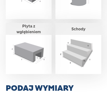
Płyta z
Schody
wgłębieniem
PODAJ WYMIARY