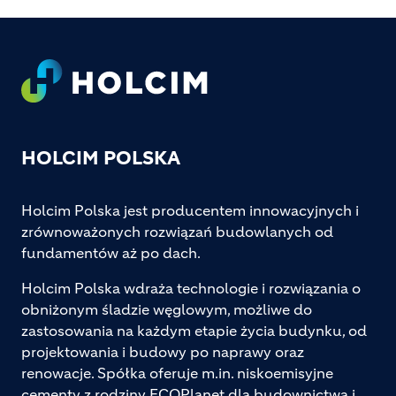
Footer
HOLCIM POLSKA
Holcim Polska jest producentem innowacyjnych i
zrównoważonych rozwiązań budowlanych od
fundamentów aż po dach.
Holcim Polska wdraża technologie i rozwiązania o
obniżonym śladzie węglowym, możliwe do
zastosowania na każdym etapie życia budynku, od
projektowania i budowy po naprawy oraz
renowacje. Spółka oferuje m.in. niskoemisyjne
cementy z rodziny ECOPlanet dla budownictwa i