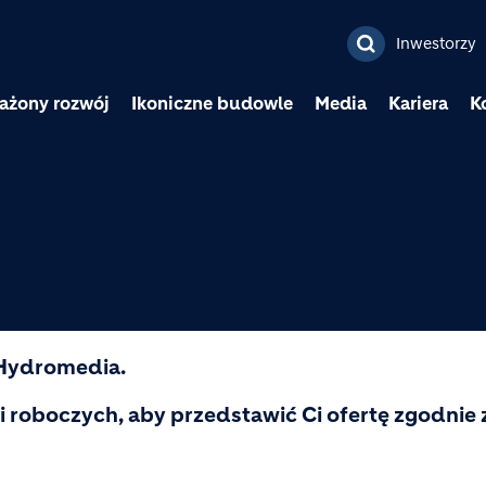
Przejdź do treści
Inwestorzy
ażony rozwój
Ikoniczne budowle
Media
Kariera
K
 Hydromedia.
i roboczych, aby przedstawić Ci ofertę zgodnie 