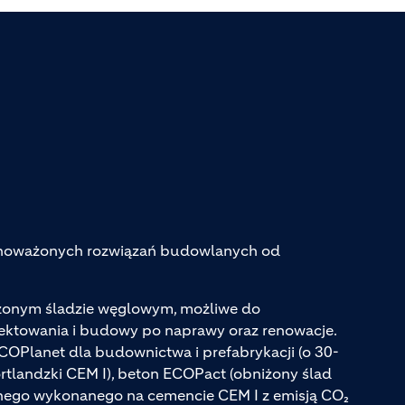
ównoważonych rozwiązań budowlanych od
iżonym śladzie węglowym, możliwe do
jektowania i budowy po naprawy oraz renowacje.
ECOPlanet dla budownictwa i prefabrykacji (o 30-
tlandzki CEM I), beton ECOPact (obniżony ślad
ego wykonanego na cemencie CEM I z emisją CO₂