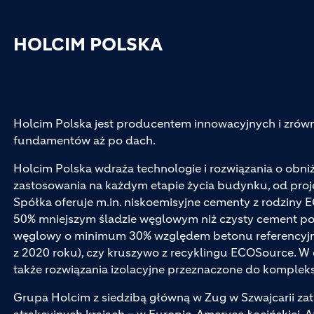
HOLCIM POLSKA
Holcim Polska jest producentem innowacyjnych i zr
fundamentów aż po dach.
Holcim Polska wdraża technologie i rozwiązania o obn
zastosowania na każdym etapie życia budynku, od pro
Spółka oferuje m.in. niskoemisyjne cementy z rodziny 
50% mniejszym śladzie węglowym niż czysty cement por
węglowy o minimum 30% względem betonu referencyjn
z 2020 roku), czy kruszywo z recyklingu ECOSource. W 
także rozwiązania izolacyjne przeznaczone do komplek
Grupa Holcim z siedzibą główną w Zug w Szwajcarii z
atrakcyjnych krajach – w Europie, Ameryce Łacińskiej, A