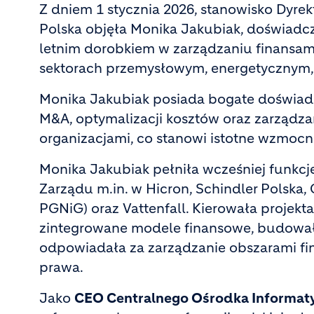
Z dniem 1 stycznia 2026, stanowisko Dyre
Polska objęła Monika Jakubiak, doświad
letnim dorobkiem w zarządzaniu finansami,
sektorach przemysłowym, energetycznym
Monika Jakubiak posiada bogate doświadc
M&A, optymalizacji kosztów oraz zarząd
organizacjami, co stanowi istotne wzmocn
Monika Jakubiak pełniła wcześniej funkcj
Zarządu m.in. w Hicron, Schindler Polska,
PGNiG) oraz Vattenfall. Kierowała projekta
zintegrowane modele finansowe, budował
odpowiadała za zarządzanie obszarami fin
prawa.
Jako
CEO Centralnego Ośrodka Informat