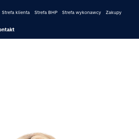
Strefa klienta
Strefa BHP
Strefa wykonawcy
Zakupy
ontakt