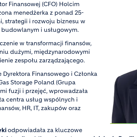
ktor Finansowej (CFO) Holcim
czona menedżerka z ponad 25-
 strategii i rozwoju biznesu w
, budowlanym i usługowym.
zenie w transformacji finansów,
zaniu dużymi, międzynarodowymi
ienie zespołu zarządzającego.
e Dyrektora Finansowego i Członka
 Gas Storage Poland (Grupa
mi fuzji i przejęć, wprowadzała
a centra usług wspólnych i
ansów, HR, IT, zakupów oraz
yki
odpowiadała za kluczowe