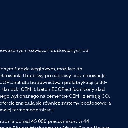
ównoważonych rozwiązań budowlanych od
iżonym śladzie węglowym, możliwe do
jektowania i budowy po naprawy oraz renowacje.
ECOPlanet dla budownictwa i prefabrykacji (o 30-
tlandzki CEM I), beton ECOPact (obniżony ślad
ego wykonanego na cemencie CEM I z emisją CO₂
ofercie znajdują się również systemy podłogowe, a
sowej termomodernizacji.
atrudnia ponad 45 000 pracowników w 44
zji, na Bliskim Wschodzie i w Afryce. Grupa Holcim