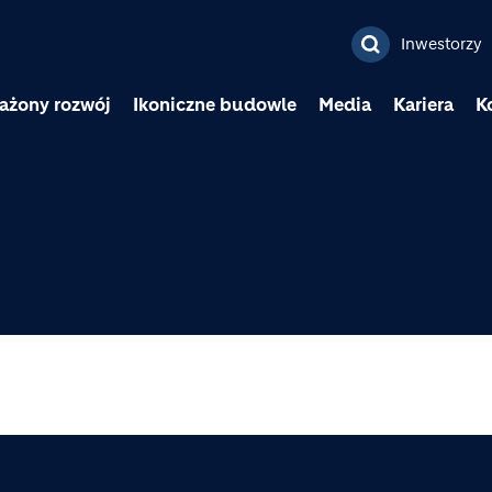
Przejdź do treści
Inwestorzy
ażony rozwój
Ikoniczne budowle
Media
Kariera
K