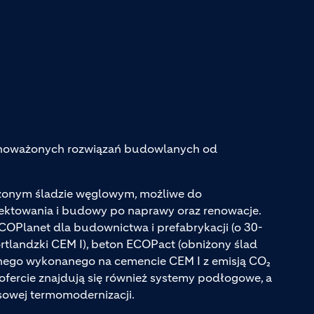
ównoważonych rozwiązań budowlanych od
iżonym śladzie węglowym, możliwe do
jektowania i budowy po naprawy oraz renowacje.
ECOPlanet dla budownictwa i prefabrykacji (o 30-
tlandzki CEM I), beton ECOPact (obniżony ślad
ego wykonanego na cemencie CEM I z emisją CO₂
ofercie znajdują się również systemy podłogowe, a
sowej termomodernizacji.