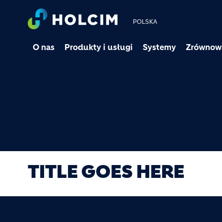
POLSKA
O nas
Produkty i usługi
Systemy
Zrównow
TITLE GOES HERE