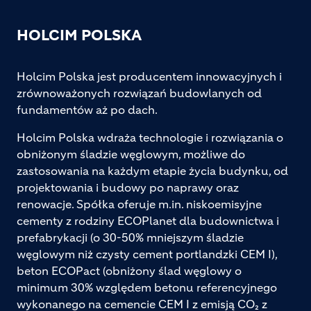
HOLCIM POLSKA
Holcim Polska jest producentem innowacyjnych i
zrównoważonych rozwiązań budowlanych od
fundamentów aż po dach.
Holcim Polska wdraża technologie i rozwiązania o
obniżonym śladzie węglowym, możliwe do
zastosowania na każdym etapie życia budynku, od
projektowania i budowy po naprawy oraz
renowacje. Spółka oferuje m.in. niskoemisyjne
cementy z rodziny ECOPlanet dla budownictwa i
prefabrykacji (o 30-50% mniejszym śladzie
węglowym niż czysty cement portlandzki CEM I),
beton ECOPact (obniżony ślad węglowy o
minimum 30% względem betonu referencyjnego
wykonanego na cemencie CEM I z emisją CO₂ z