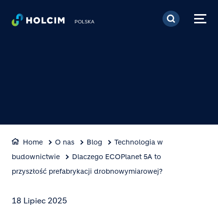
Przejdź do treści
POLSKA
Home
O nas
Blog
Technologia w
budownictwie
Dlaczego ECOPlanet 5A to
przyszłość prefabrykacji drobnowymiarowej?
18 Lipiec 2025