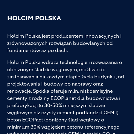
HOLCIM POLSKA
Holcim Polska jest producentem innowacyjnych i
zrównoważonych rozwiązań budowlanych od
fundamentów aż po dach.
Holcim Polska wdraża technologie i rozwiązania o
obniżonym śladzie węglowym, możliwe do
zastosowania na każdym etapie życia budynku, od
projektowania i budowy po naprawy oraz
renowacje. Spółka oferuje m.in. niskoemisyjne
cementy z rodziny ECOPlanet dla budownictwa i
prefabrykacji (o 30-50% mniejszym śladzie
węglowym niż czysty cement portlandzki CEM I),
beton ECOPact (obniżony ślad węglowy o
minimum 30% względem betonu referencyjnego
wykonanego na cemencie CEM I z emisją CO₂ z