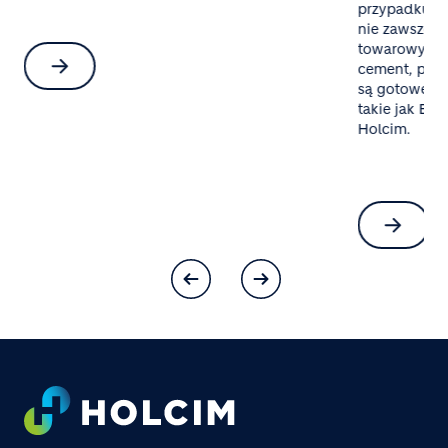
przypadku mał
nie zawsze o
towarowy al
cement, pias
są gotowe mi
takie jak Bet
Holcim.
Footer