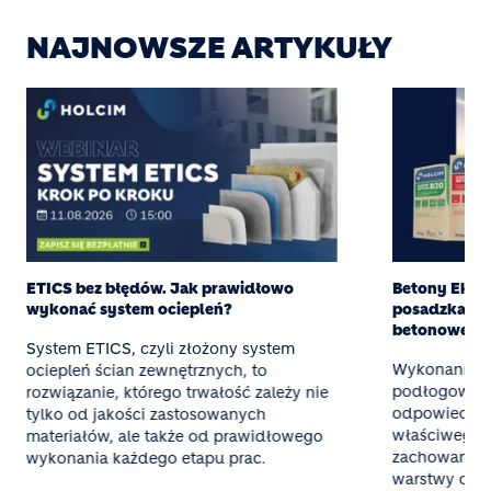
NAJNOWSZE ARTYKUŁY
ETICS bez błędów. Jak prawidłowo
Betony Eksper
wykonać system ociepleń?
posadzka z g
betonowej
System ETICS, czyli złożony system
Wykonanie t
ociepleń ścian zewnętrznych, to
podłogowego
rozwiązanie, którego trwałość zależy nie
odpowiednieg
tylko od jakości zastosowanych
właściwego 
materiałów, ale także od prawidłowego
zachowania 
wykonania każdego etapu prac.
warstwy oraz