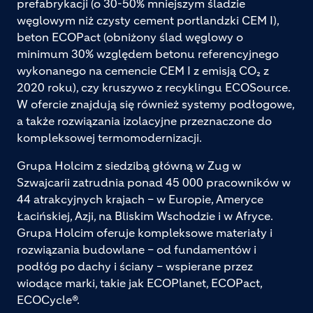
prefabrykacji (o 30-50% mniejszym śladzie
węglowym niż czysty cement portlandzki CEM I),
beton ECOPact (obniżony ślad węglowy o
minimum 30% względem betonu referencyjnego
wykonanego na cemencie CEM I z emisją CO₂ z
2020 roku), czy kruszywo z recyklingu ECOSource.
W ofercie znajdują się również systemy podłogowe,
a także rozwiązania izolacyjne przeznaczone do
kompleksowej termomodernizacji.
Grupa Holcim z siedzibą główną w Zug w
Szwajcarii zatrudnia ponad 45 000 pracowników w
44 atrakcyjnych krajach – w Europie, Ameryce
Łacińskiej, Azji, na Bliskim Wschodzie i w Afryce.
Grupa Holcim oferuje kompleksowe materiały i
rozwiązania budowlane – od fundamentów i
podłóg po dachy i ściany – wspierane przez
wiodące marki, takie jak ECOPlanet, ECOPact,
ECOCycle®.