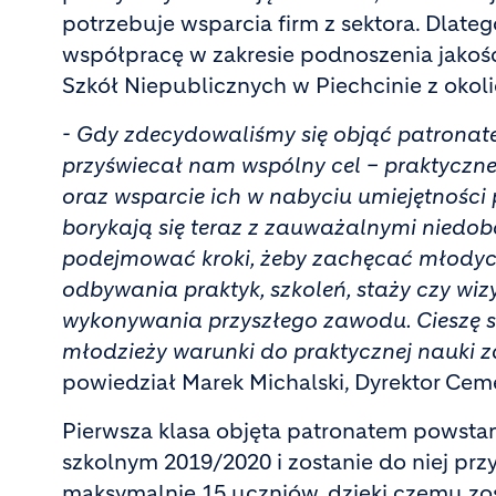
potrzebuje wsparcia firm z sektora. Dlate
współpracę w zakresie podnoszenia jako
Szkół Niepublicznych w Piechcinie z oko
- Gdy zdecydowaliśmy się objąć patronate
przyświecał nam wspólny cel – praktyczn
oraz wsparcie ich w nabyciu umiejętności
borykają się teraz z zauważalnymi niedo
podejmować kroki, żeby zachęcać młodych
odbywania praktyk, szkoleń, staży czy wiz
wykonywania przyszłego zawodu. Cieszę si
młodzieży warunki do praktycznej nauki 
powiedział Marek Michalski, Dyrektor Cem
Pierwsza klasa objęta patronatem powsta
szkolnym 2019/2020 i zostanie do niej prz
maksymalnie 15 uczniów, dzięki czemu zo