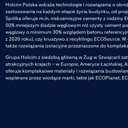
Holcim Polska wdraża technologie i rozwiązania o obn
zastosowania na każdym etapie życia budynku, od pro
Spółka oferuje m.in. niskoemisyjne cementy z rodziny 
50% mniejszym śladzie węglowym niż czysty cement por
węglowy o minimum 30% względem betonu referencyjn
z 2020 roku), czy kruszywo z recyklingu ECOSource. W 
także rozwiązania izolacyjne przeznaczone do komplek
Grupa Holcim z siedzibą główną w Zug w Szwajcarii z
atrakcyjnych krajach – w Europie, Ameryce Łacińskiej, A
oferuje kompleksowe materiały i rozwiązania budowlan
wspierane przez wiodące marki, takie jak ECOPlanet, E