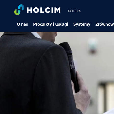
POLSKA
O nas
Produkty i usługi
Systemy
Zrównow