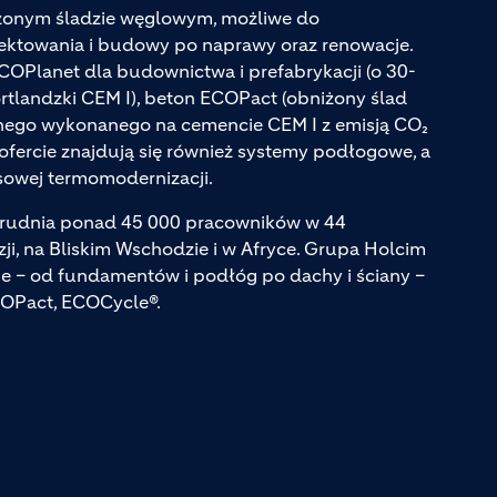
iżonym śladzie węglowym, możliwe do
jektowania i budowy po naprawy oraz renowacje.
ECOPlanet dla budownictwa i prefabrykacji (o 30-
tlandzki CEM I), beton ECOPact (obniżony ślad
ego wykonanego na cemencie CEM I z emisją CO₂
ofercie znajdują się również systemy podłogowe, a
sowej termomodernizacji.
atrudnia ponad 45 000 pracowników w 44
zji, na Bliskim Wschodzie i w Afryce. Grupa Holcim
e – od fundamentów i podłóg po dachy i ściany –
COPact, ECOCycle®.