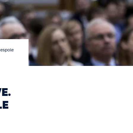
Zespole
E.
LE