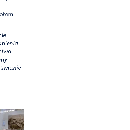
połem
nie
dnienia
ictwo
nny
liwianie
ć