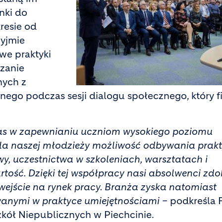
nki do
resie od
zyjmie
we praktyki
zanie
nych z
nego podczas sesji dialogu społecznego, który f
 nas w zapewnianiu uczniom wysokiego poziomu
la naszej młodzieży możliwość odbywania prakt
, uczestnictwa w szkoleniach, warsztatach i
ość. Dzięki tej współpracy nasi absolwenci zd
 wejście na rynek pracy. Branża zyska natomiast
anymi w praktyce umiejętnościami –
podkreśla 
kół Niepublicznych w Piechcinie.