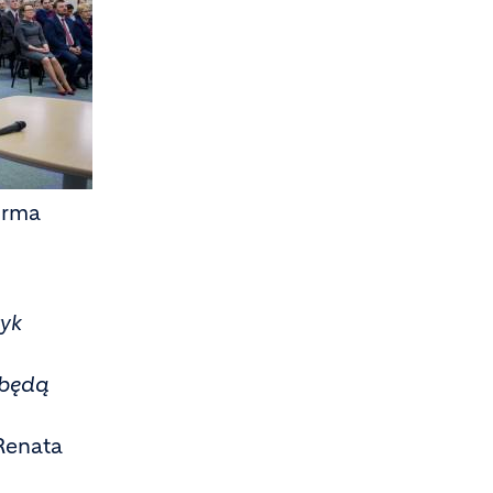
irma
yk
obędą
Renata