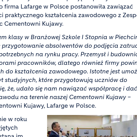
go firma Lafarge w Polsce postanowiła zawiązać
ści praktycznego kształcenia zawodowego z Zes
lic Cementowni Kujawy.
m klasy w Branżowej Szkole I Stopnia w Piechci
e przygotowanie absolwentów do podjęcia zatru
 potrzebnych na rynku pracy. Przemysł i budown
borami pracowników, dlatego również firmy powi
 do kształcenia zawodowego. Istotne jest umoż
yt studyjnych, które przygotowują uczniów do
ę, że, udało się nam nawiązać współpracę i da
zawodu na terenie naszej Cementowni Kujawy –
entowni Kujawy, Lafarge w Polsce.
nie w roku
yjętych
staną im