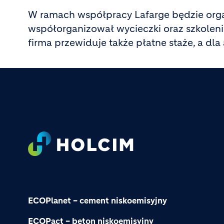
W ramach współpracy Lafarge będzie org
współorganizował wycieczki oraz szkolenia
firma przewiduje także płatne staże, a dl
Footer
ECOPlanet – cement niskoemisyjny
ECOPact – beton niskoemisyjny