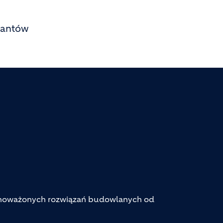
ykantów
ównoważonych rozwiązań budowlanych od