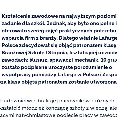
Kształcenie zawodowe na najwyższym poziomi
zadanie dla szkół. Jednak, aby było ono pełne i
oferowało szereg zajęć praktycznych potrzebu
wsparcia firm z branży. Dlatego właśnie Lafarg
Polsce zdecydował się objąć patronatem klasę
Branżowej Szkole I Stopnia, kształcącej ucznió
zawodach: ślusarz, spawacz i mechanik. 10 gru
zostało podpisane uroczyste porozumienie o
współpracy pomiędzy Lafarge w Polsce i Zesp
sza klasa objęta patronatem zostanie utworzona
i budownictwie, brakuje pracowników z różnych
kształcić młodzież kończącą szkoły z wiedzą, ale
jącymi natychmiastowe podjęcie pracy w zawodz