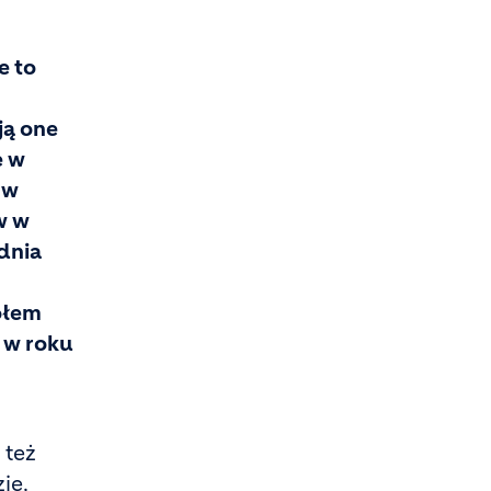
e to
ją one
e w
 w
w w
dnia
ołem
 w roku
 też
ie,