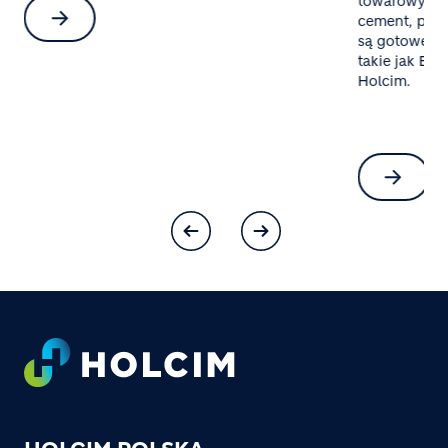
towarowy al
cement, pias
są gotowe mi
takie jak Bet
Holcim.
Footer