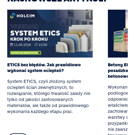
ETICS bez błędów. Jak prawidłowo
Betony Eksper
wykonać system ociepleń?
posadzka z g
betonowej
System ETICS, czyli złożony system
Wykonanie t
ociepleń ścian zewnętrznych, to
podłogowego
rozwiązanie, którego trwałość zależy nie
odpowiednieg
tylko od jakości zastosowanych
właściwego 
materiałów, ale także od prawidłowego
zachowania 
wykonania każdego etapu prac.
warstwy oraz
przypadku mał
nie zawsze o