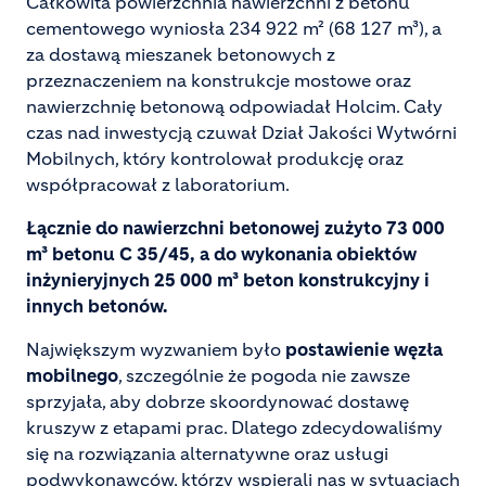
Całkowita powierzchnia nawierzchni z betonu
cementowego wyniosła 234 922 m² (68 127 m³), a
za dostawą mieszanek betonowych z
przeznaczeniem na konstrukcje mostowe oraz
nawierzchnię betonową odpowiadał Holcim. Cały
czas nad inwestycją czuwał Dział Jakości Wytwórni
Mobilnych, który kontrolował produkcję oraz
współpracował z laboratorium.
Łącznie do nawierzchni betonowej zużyto 73 000
m³ betonu C 35/45, a do wykonania obiektów
inżynieryjnych 25 000 m³ beton konstrukcyjny i
innych betonów.
Największym wyzwaniem było
postawienie węzła
mobilnego
, szczególnie że pogoda nie zawsze
sprzyjała, aby dobrze skoordynować dostawę
kruszyw z etapami prac. Dlatego zdecydowaliśmy
się na rozwiązania alternatywne oraz usługi
podwykonawców, którzy wspierali nas w sytuacjach