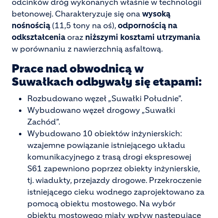
odcinków dróg wykonanych właśnie w technologii
betonowej. Charakteryzuje się ona
wysoką
nośnością
(11,5 tony na oś),
odpornością na
odkształcenia
oraz
niższymi kosztami utrzymania
w porównaniu z nawierzchnią asfaltową.
Prace nad obwodnicą w
Suwałkach odbywały się etapami:
Rozbudowano węzeł „Suwałki Południe”.
Wybudowano węzeł drogowy „Suwałki
Zachód”.
Wybudowano 10 obiektów inżynierskich:
wzajemne powiązanie istniejącego układu
komunikacyjnego z trasą drogi ekspresowej
S61 zapewniono poprzez obiekty inżynierskie,
tj. wiadukty, przejazdy drogowe. Przekroczenie
istniejącego cieku wodnego zaprojektowano za
pomocą obiektu mostowego. Na wybór
obiektu mostowego miały wpływ następujące