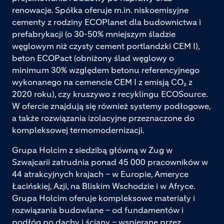
renowacje. Spółka oferuje m.in. niskoemisyjne
cementy z rodziny ECOPlanet dla budownictwa i
prefabrykacji (o 30-50% mniejszym śladzie
węglowym niż czysty cement portlandzki CEM I),
beton ECOPact (obniżony ślad węglowy o
minimum 30% względem betonu referencyjnego
wykonanego na cemencie CEM I z emisją CO₂ z
2020 roku), czy kruszywo z recyklingu ECOSource.
W ofercie znajdują się również systemy podłogowe,
a także rozwiązania izolacyjne przeznaczone do
kompleksowej termomodernizacji.
Grupa Holcim z siedzibą główną w Zug w
Szwajcarii zatrudnia ponad 45 000 pracowników w
44 atrakcyjnych krajach – w Europie, Ameryce
Łacińskiej, Azji, na Bliskim Wschodzie i w Afryce.
Grupa Holcim oferuje kompleksowe materiały i
rozwiązania budowlane – od fundamentów i
podłóg po dachy i ściany – wspierane przez