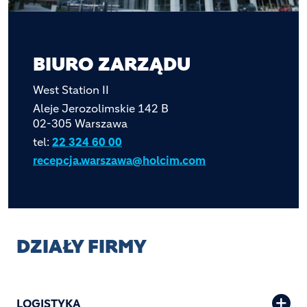
BIURO ZARZĄDU
West Station II
Aleje Jerozolimskie 142 B
02-305 Warszawa
tel:
22 324 60 00
recepcja.warszawa@holcim.com
DZIAŁY FIRMY
LOGISTYKA