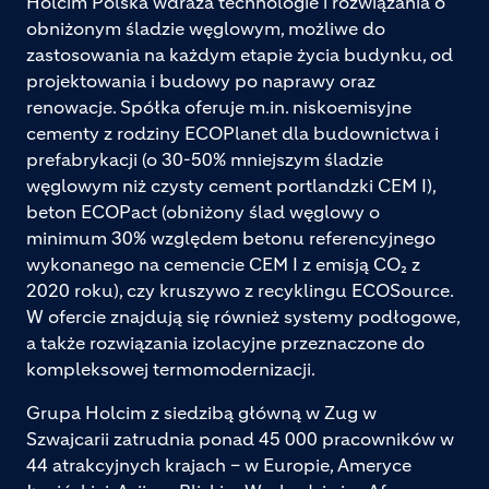
Holcim Polska wdraża technologie i rozwiązania o
obniżonym śladzie węglowym, możliwe do
zastosowania na każdym etapie życia budynku, od
projektowania i budowy po naprawy oraz
renowacje. Spółka oferuje m.in. niskoemisyjne
cementy z rodziny ECOPlanet dla budownictwa i
prefabrykacji (o 30-50% mniejszym śladzie
węglowym niż czysty cement portlandzki CEM I),
beton ECOPact (obniżony ślad węglowy o
minimum 30% względem betonu referencyjnego
wykonanego na cemencie CEM I z emisją CO₂ z
2020 roku), czy kruszywo z recyklingu ECOSource.
W ofercie znajdują się również systemy podłogowe,
a także rozwiązania izolacyjne przeznaczone do
kompleksowej termomodernizacji.
Grupa Holcim z siedzibą główną w Zug w
Szwajcarii zatrudnia ponad 45 000 pracowników w
44 atrakcyjnych krajach – w Europie, Ameryce