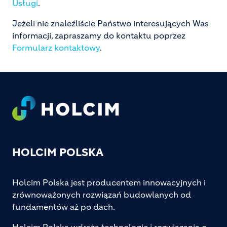
Usługi
.
Jeżeli nie znaleźliście Państwo interesujących Was
informacji, zapraszamy do kontaktu poprzez
Formularz kontaktowy
.
Footer
HOLCIM POLSKA
Holcim Polska jest producentem innowacyjnych i
zrównoważonych rozwiązań budowlanych od
fundamentów aż po dach.
Holcim Polska wdraża technologie i rozwiązania o