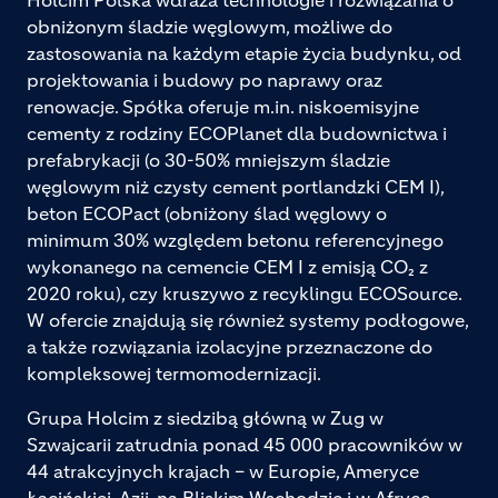
obniżonym śladzie węglowym, możliwe do
zastosowania na każdym etapie życia budynku, od
projektowania i budowy po naprawy oraz
renowacje. Spółka oferuje m.in. niskoemisyjne
cementy z rodziny ECOPlanet dla budownictwa i
prefabrykacji (o 30-50% mniejszym śladzie
węglowym niż czysty cement portlandzki CEM I),
beton ECOPact (obniżony ślad węglowy o
minimum 30% względem betonu referencyjnego
wykonanego na cemencie CEM I z emisją CO₂ z
2020 roku), czy kruszywo z recyklingu ECOSource.
W ofercie znajdują się również systemy podłogowe,
a także rozwiązania izolacyjne przeznaczone do
kompleksowej termomodernizacji.
Grupa Holcim z siedzibą główną w Zug w
Szwajcarii zatrudnia ponad 45 000 pracowników w
44 atrakcyjnych krajach – w Europie, Ameryce
Łacińskiej, Azji, na Bliskim Wschodzie i w Afryce.