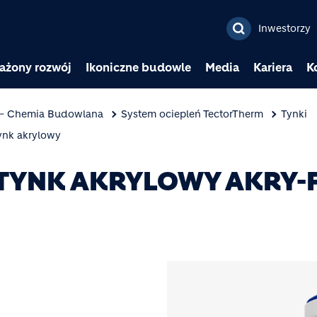
Przejdź do treści
Inwestorzy
ażony rozwój
Ikoniczne budowle
Media
Kariera
K
 – Chemia Budowlana
System ociepleń TectorTherm
Tynki
ynk akrylowy
 TYNK AKRYLOWY AKRY-