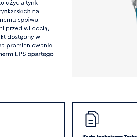
o użycia tynk
ynkarskich na
anemu spoiwu
i przed wilgocią,
ukt dostępny w
 na promieniowanie
Therm EPS opartego
Image