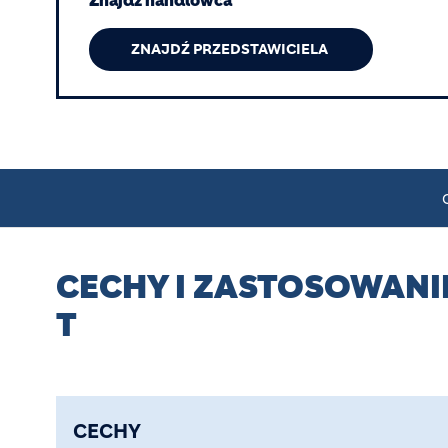
Znajdź handlowca
ZNAJDŹ PRZEDSTAWICIELA
CECHY I ZASTOSOWANI
T
CECHY