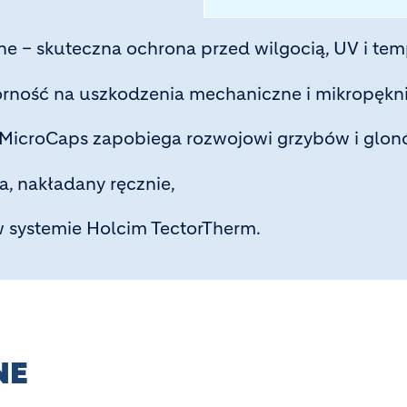
e – skuteczna ochrona przed wilgocią, UV i tem
orność na uszkodzenia mechaniczne i mikropękni
 MicroCaps zapobiega rozwojowi grzybów i glon
a, nakładany ręcznie,
 systemie Holcim TectorTherm.
NE