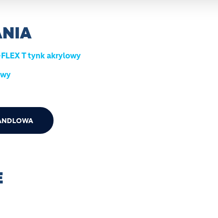
NIA
FLEX T tynk akrylowy
owy
ANDLOWA
E