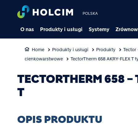
POLSKA
O nas
Produkty i usługi
Systemy
Zrównow
Home
Produkty i usługi
Produkty
Tector
cienkowarstwowe
TectorTherm 658 AKRY-FLEX T t
TECTORTHERM 658 –
T
OPIS PRODUKTU