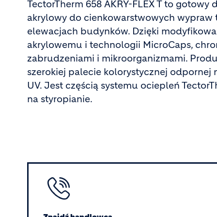
TectorTherm 658 AKRY-FLEX T to gotowy d
akrylowy do cienkowarstwowych wypraw t
elewacjach budynków. Dzięki modyfikow
akrylowemu i technologii MicroCaps, chron
zabrudzeniami i mikroorganizmami. Prod
szerokiej palecie kolorystycznej odpornej
UV. Jest częścią systemu ociepleń Tector
na styropianie.
Image