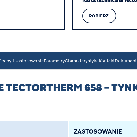
Karta techniczna Tect
POBIERZ
Cechy i zastosowanie
Parametry
Charakterystyka
Kontakt
Dokument
E TECTORTHERM 658 – TYN
ZASTOSOWANIE