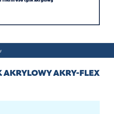
orTherm 658 tynk akrylowy
y
K AKRYLOWY AKRY-FLEX