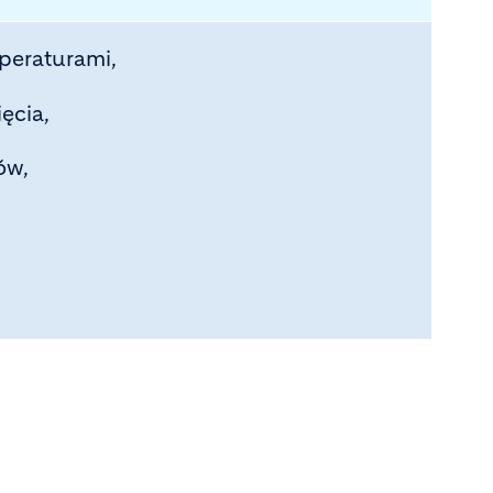
peraturami,
ęcia,
ów,