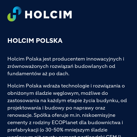
Footer
HOLCIM POLSKA
Holcim Polska jest producentem innowacyjnych i
zrównoważonych rozwiązań budowlanych od
fundamentów aż po dach.
Holcim Polska wdraża technologie i rozwiązania o
obniżonym śladzie węglowym, możliwe do
zastosowania na każdym etapie życia budynku, od
projektowania i budowy po naprawy oraz
renowacje. Spółka oferuje m.in. niskoemisyjne
cementy z rodziny ECOPlanet dla budownictwa i
prefabrykacji (o 30-50% mniejszym śladzie
węglowym niż czysty cement portlandzki CEM I),