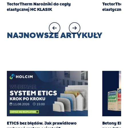
TectorTherm Narożniki do cegły
TectorTherm 
elastycznej HC KLASIK
elastycznej
NAJNOWSZE ARTYKUŁY
ETICS bez błędów. Jak prawidłowo
Betony Eksper