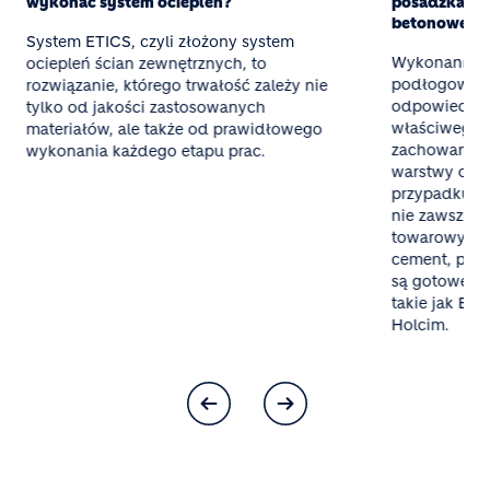
wykonać system ociepleń?
posadzka z g
betonowej
System ETICS, czyli złożony system
Wykonanie t
ociepleń ścian zewnętrznych, to
podłogowego
rozwiązanie, którego trwałość zależy nie
odpowiednieg
tylko od jakości zastosowanych
właściwego 
materiałów, ale także od prawidłowego
zachowania 
wykonania każdego etapu prac.
warstwy oraz
przypadku mał
nie zawsze o
towarowy al
cement, pias
są gotowe mi
takie jak Bet
Holcim.