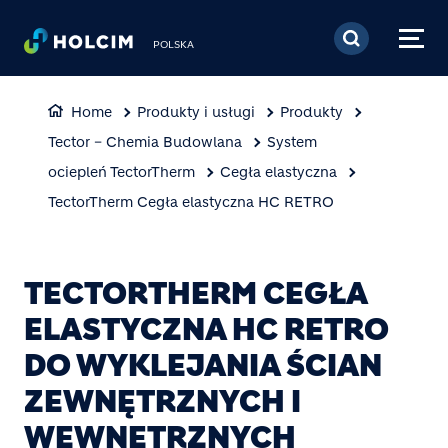
Przejdź do treści
POLSKA
Home
Produkty i usługi
Produkty
Tector – Chemia Budowlana
System
ociepleń TectorTherm
Cegła elastyczna
TectorTherm Cegła elastyczna HC RETRO
TECTORTHERM CEGŁA
ELASTYCZNA HC RETRO
DO WYKLEJANIA ŚCIAN
ZEWNĘTRZNYCH I
WEWNĘTRZNYCH