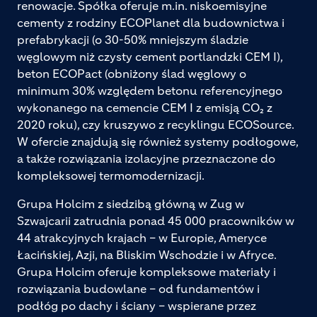
renowacje. Spółka oferuje m.in. niskoemisyjne
cementy z rodziny ECOPlanet dla budownictwa i
prefabrykacji (o 30-50% mniejszym śladzie
węglowym niż czysty cement portlandzki CEM I),
beton ECOPact (obniżony ślad węglowy o
minimum 30% względem betonu referencyjnego
wykonanego na cemencie CEM I z emisją CO₂ z
2020 roku), czy kruszywo z recyklingu ECOSource.
W ofercie znajdują się również systemy podłogowe,
a także rozwiązania izolacyjne przeznaczone do
kompleksowej termomodernizacji.
Grupa Holcim z siedzibą główną w Zug w
Szwajcarii zatrudnia ponad 45 000 pracowników w
44 atrakcyjnych krajach – w Europie, Ameryce
Łacińskiej, Azji, na Bliskim Wschodzie i w Afryce.
Grupa Holcim oferuje kompleksowe materiały i
rozwiązania budowlane – od fundamentów i
podłóg po dachy i ściany – wspierane przez