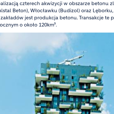
ealizacją czterech akwizycji w obszarze betonu 
(Alstal Beton), Włocławku (Budizol) oraz Lębor
 zakładów jest produkcja betonu. Transakcje te
rocznym o około 120km³.