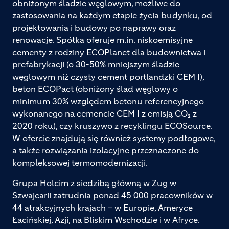
obniżonym śladzie węglowym, możliwe do
zastosowania na każdym etapie życia budynku, od
projektowania i budowy po naprawy oraz
renowacje. Spółka oferuje m.in. niskoemisyjne
cementy z rodziny ECOPlanet dla budownictwa i
prefabrykacji (o 30-50% mniejszym śladzie
węglowym niż czysty cement portlandzki CEM I),
beton ECOPact (obniżony ślad węglowy o
minimum 30% względem betonu referencyjnego
wykonanego na cemencie CEM I z emisją CO₂ z
2020 roku), czy kruszywo z recyklingu ECOSource.
W ofercie znajdują się również systemy podłogowe,
a także rozwiązania izolacyjne przeznaczone do
kompleksowej termomodernizacji.
Grupa Holcim z siedzibą główną w Zug w
Szwajcarii zatrudnia ponad 45 000 pracowników w
44 atrakcyjnych krajach – w Europie, Ameryce
Łacińskiej, Azji, na Bliskim Wschodzie i w Afryce.