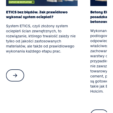
ETICS bez błędów. Jak prawidłowo
Betony Eksper
wykonać system ociepleń?
posadzka z g
betonowej
System ETICS, czyli złożony system
Wykonanie t
ociepleń ścian zewnętrznych, to
podłogowego
rozwiązanie, którego trwałość zależy nie
odpowiednieg
tylko od jakości zastosowanych
właściwego 
materiałów, ale także od prawidłowego
zachowania 
wykonania każdego etapu prac.
warstwy oraz
przypadku mał
nie zawsze o
towarowy al
cement, pias
są gotowe mi
takie jak Bet
Holcim.