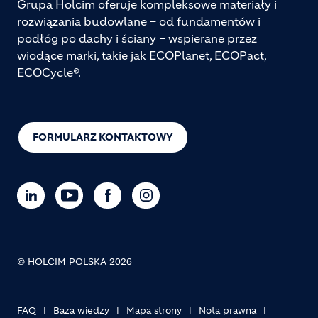
Grupa Holcim oferuje kompleksowe materiały i
rozwiązania budowlane – od fundamentów i
podłóg po dachy i ściany – wspierane przez
wiodące marki, takie jak ECOPlanet, ECOPact,
ECOCycle®.
FORMULARZ KONTAKTOWY
© HOLCIM POLSKA 2026
FAQ
Baza wiedzy
Mapa strony
Nota prawna
Footer bottom