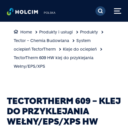
Przejdź do treści
POLSKA
Home
Produkty i usługi
Produkty
Tector – Chemia Budowlana
System
ociepleń TectorTherm
Kleje do ociepleń
TectorTherm 609 HW klej do przyklejania
Wełny/EPS/XPS
TECTORTHERM 609 – KLEJ
DO PRZYKLEJANIA
WEŁNY/EPS/XPS HW