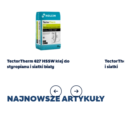
TectorTherm 627 HSSW klej do
TectorTherm 
styropianu i siatki biały
i siatki
NAJNOWSZE ARTYKUŁY