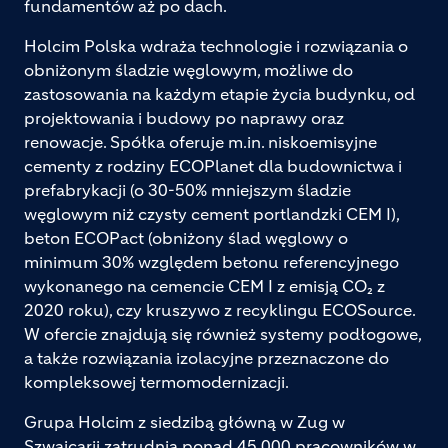
fundamentów aż po dach.
Holcim Polska wdraża technologie i rozwiązania o
obniżonym śladzie węglowym, możliwe do
zastosowania na każdym etapie życia budynku, od
projektowania i budowy po naprawy oraz
renowacje. Spółka oferuje m.in. niskoemisyjne
cementy z rodziny ECOPlanet dla budownictwa i
prefabrykacji (o 30-50% mniejszym śladzie
węglowym niż czysty cement portlandzki CEM I),
beton ECOPact (obniżony ślad węglowy o
minimum 30% względem betonu referencyjnego
wykonanego na cemencie CEM I z emisją CO₂ z
2020 roku), czy kruszywo z recyklingu ECOSource.
W ofercie znajdują się również systemy podłogowe,
a także rozwiązania izolacyjne przeznaczone do
kompleksowej termomodernizacji.
Grupa Holcim z siedzibą główną w Zug w
Szwajcarii zatrudnia ponad 45 000 pracowników w