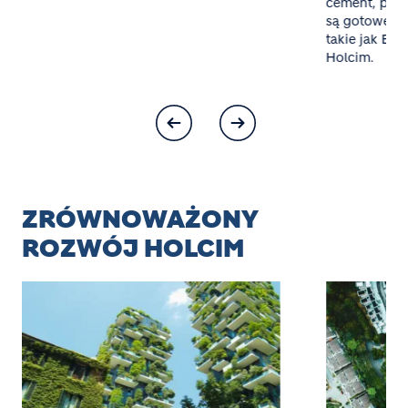
cement, pias
są gotowe mi
takie jak Bet
Holcim.
ZRÓWNOWAŻONY
ROZWÓJ HOLCIM