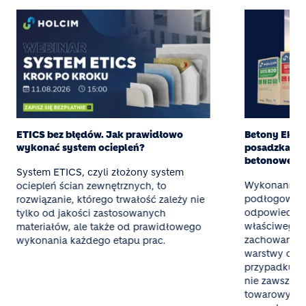
ETICS bez błędów. Jak prawidłowo
Betony Eksper
wykonać system ociepleń?
posadzka z g
betonowej
System ETICS, czyli złożony system
Wykonanie t
ociepleń ścian zewnętrznych, to
podłogowego
rozwiązanie, którego trwałość zależy nie
odpowiednieg
tylko od jakości zastosowanych
właściwego 
materiałów, ale także od prawidłowego
zachowania 
wykonania każdego etapu prac.
warstwy oraz
przypadku mał
nie zawsze o
towarowy al