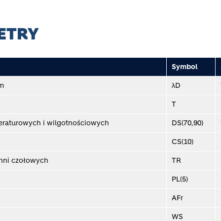
ETRY
Symbol
mm
λD
T
eraturowych i wilgotnościowych
DS(70,90)
CS(10)
chni czołowych
TR
PL(5)
AFr
WS