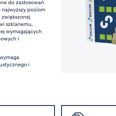
one do zastosowań
ę najwyższy poziom
i zwiększonej
wi szklanemu,
ziej wymagających
nowych i
t wymaga
ustycznego i
.
Image