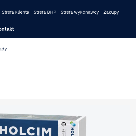
Strefa klienta
Strefa BHP
Strefa wykonawcy
Zakupy
ontakt
ady