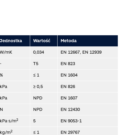
Jednostka
Wartość
Metoda
W/mK
0,034
EN 12667, EN 12939
-
T5
EN 823
%
≤ 1
EN 1604
kPa
≥ 0,5
EN 826
kPa
NPD
EN 1607
N
NPD
EN 12430
2
kPa·s/m
5
EN 9053-1
2
kg/m
≤ 1
EN 29767