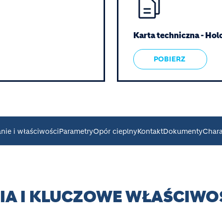
Karta techniczna - Ho
POBIERZ
nie i właściwości
Parametry
Opór cieplny
Kontakt
Dokumenty
Chara
A I KLUCZOWE WŁAŚCIWO