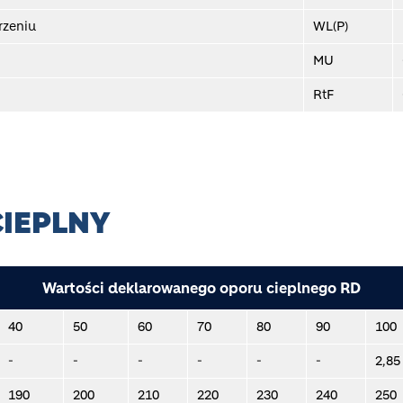
rzeniu
WL(P)
MU
RtF
IEPLNY
Wartości deklarowanego oporu cieplnego RD
40
50
60
70
80
90
100
-
-
-
-
-
-
2,85
190
200
210
220
230
240
250