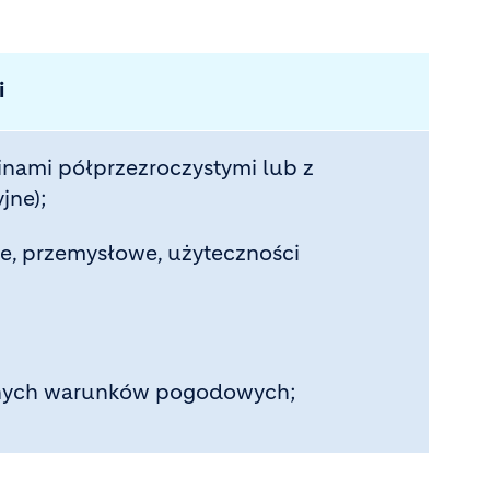
i
inami półprzezroczystymi lub z
jne);
e, przemysłowe, użyteczności
iennych warunków pogodowych;