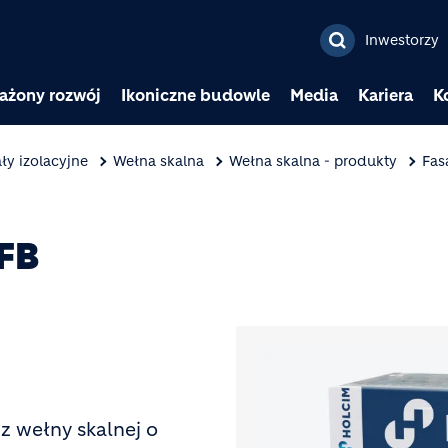
Przejdź do treści
Inwestorzy
ażony rozwój
Ikoniczne budowle
Media
Kariera
K
ły izolacyjne
Wełna skalna
Wełna skalna - produkty
Fas
FB
Image
 z wełny skalnej o