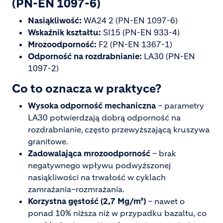
(PN-EN 1097-6)
Nasiąkliwość:
WA24 2 (PN-EN 1097-6)
Wskaźnik kształtu:
SI15 (PN-EN 933-4)
Mrozoodporność:
F2 (PN-EN 1367-1)
Odporność na rozdrabnianie:
LA30 (PN-EN
1097-2)
Co to oznacza w praktyce?
Wysoka odporność mechaniczna
– parametry
LA30 potwierdzają dobrą odporność na
rozdrabnianie, często przewyższającą kruszywa
granitowe.
Zadowalająca mrozoodporność
– brak
negatywnego wpływu podwyższonej
nasiąkliwości na trwałość w cyklach
zamrażania–rozmrażania.
Korzystna gęstość (2,7 Mg/m³)
– nawet o
ponad 10% niższa niż w przypadku bazaltu, co