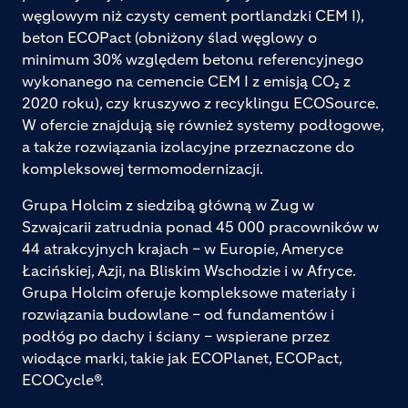
węglowym niż czysty cement portlandzki CEM I),
beton ECOPact (obniżony ślad węglowy o
minimum 30% względem betonu referencyjnego
wykonanego na cemencie CEM I z emisją CO₂ z
2020 roku), czy kruszywo z recyklingu ECOSource.
W ofercie znajdują się również systemy podłogowe,
a także rozwiązania izolacyjne przeznaczone do
kompleksowej termomodernizacji.
Grupa Holcim z siedzibą główną w Zug w
Szwajcarii zatrudnia ponad 45 000 pracowników w
44 atrakcyjnych krajach – w Europie, Ameryce
Łacińskiej, Azji, na Bliskim Wschodzie i w Afryce.
Grupa Holcim oferuje kompleksowe materiały i
rozwiązania budowlane – od fundamentów i
podłóg po dachy i ściany – wspierane przez
wiodące marki, takie jak ECOPlanet, ECOPact,
ECOCycle®.