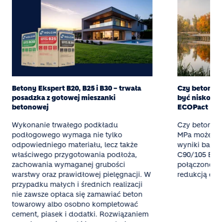
Betony Ekspert B20, B25 i B30 – trwała
Czy beton w
posadzka z gotowej mieszanki
być niskoem
betonowej
ECOPact
Wykonanie trwałego podkładu
Czy beton o 
podłogowego wymaga nie tylko
MPa może by
odpowiedniego materiału, lecz także
wyniki bada
właściwego przygotowania podłoża,
C90/105 ECOP
zachowania wymaganej grubości
połączono w
warstwy oraz prawidłowej pielęgnacji. W
redukcją emi
przypadku małych i średnich realizacji
nie zawsze opłaca się zamawiać beton
towarowy albo osobno kompletować
cement, piasek i dodatki. Rozwiązaniem