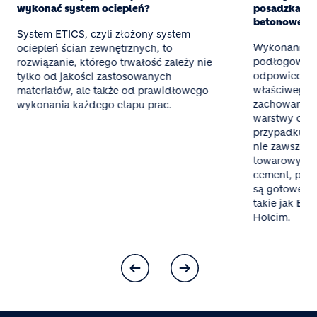
wykonać system ociepleń?
posadzka z g
betonowej
System ETICS, czyli złożony system
Wykonanie t
ociepleń ścian zewnętrznych, to
podłogowego
rozwiązanie, którego trwałość zależy nie
odpowiednieg
tylko od jakości zastosowanych
właściwego 
materiałów, ale także od prawidłowego
zachowania 
wykonania każdego etapu prac.
warstwy oraz
przypadku mał
nie zawsze o
towarowy al
cement, pias
są gotowe mi
takie jak Bet
Holcim.