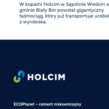
W kopalni Holcim w Sępólnie Wielkim 
gminie Biały Bór powstał gigantyczny
taśmociąg, który już transportuje urobe
z wyrobiska.
Footer
ECOPlanet – cement niskoemisyjny