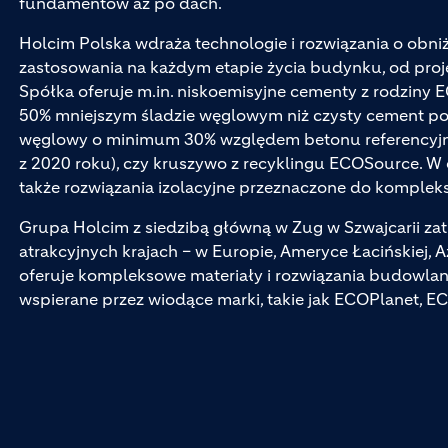
fundamentów aż po dach.
Holcim Polska wdraża technologie i rozwiązania o obn
zastosowania na każdym etapie życia budynku, od pro
Spółka oferuje m.in. niskoemisyjne cementy z rodziny 
50% mniejszym śladzie węglowym niż czysty cement por
węglowy o minimum 30% względem betonu referencyjn
z 2020 roku), czy kruszywo z recyklingu ECOSource. W 
także rozwiązania izolacyjne przeznaczone do komplek
Grupa Holcim z siedzibą główną w Zug w Szwajcarii z
atrakcyjnych krajach – w Europie, Ameryce Łacińskiej, A
oferuje kompleksowe materiały i rozwiązania budowlan
wspierane przez wiodące marki, takie jak ECOPlanet, E