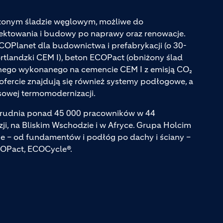
iżonym śladzie węglowym, możliwe do
jektowania i budowy po naprawy oraz renowacje.
ECOPlanet dla budownictwa i prefabrykacji (o 30-
tlandzki CEM I), beton ECOPact (obniżony ślad
ego wykonanego na cemencie CEM I z emisją CO₂
ofercie znajdują się również systemy podłogowe, a
sowej termomodernizacji.
atrudnia ponad 45 000 pracowników w 44
zji, na Bliskim Wschodzie i w Afryce. Grupa Holcim
e – od fundamentów i podłóg po dachy i ściany –
COPact, ECOCycle®.