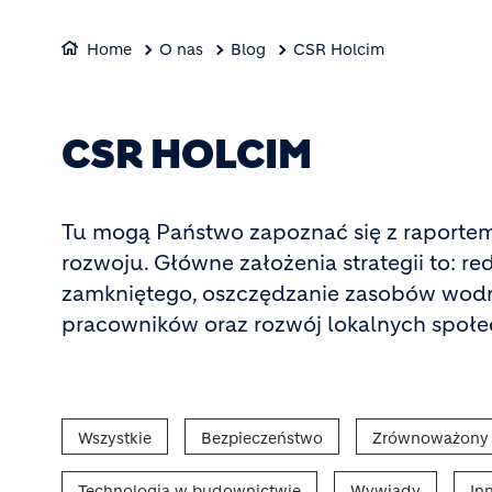
Home
O nas
Blog
CSR Holcim
CSR HOLCIM
Tu mogą Państwo zapoznać się z raporte
rozwoju. Główne założenia strategii to: re
zamkniętego, oszczędzanie zasobów wodny
pracowników oraz rozwój lokalnych społe
Wszystkie
Bezpieczeństwo
Zrównoważony 
Technologia w budownictwie
Wywiady
In