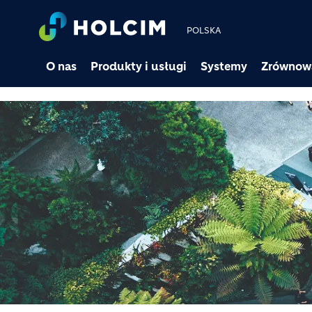
POLSKA
O nas
Produkty i usługi
Systemy
Zrównow