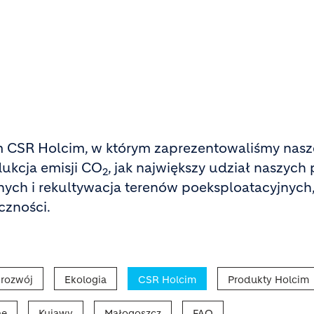
m CSR Holcim, w którym zaprezentowaliśmy nasz
dukcja emisji CO
, jak największy udział naszy
2
ch i rekultywacja terenów poeksploatacyjnych,
czności.
rozwój
Ekologia
CSR Holcim
Produkty Holcim
ne
Kujawy
Małogoszcz
FAQ