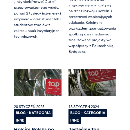
„Inżynierki(-rowie) Jutra”
angażuje się w inicjatywy
przeprowadzonego wśród
na rzecz rozwoju uczelni i
ponad 2 tysięcy inżynierek i
przestrzeni wspierających
inżynierów oraz studentek i
edukację. Kolejnym
studentów studiów z
przykładem zaangażowania
zakresu nauk inżynieryjno-
spółki są dwa niedawno
technicznych.
zrealizowane projekty we
współpracy z Politechniką
Bydgoską.
20 STYCZEŃ 2025
18 STYCZEŃ 2024
BLOG - KATEGORIA
BLOG - KATEGORIA
INNE
INNE
Holcim Polska po
Jesteśmy Top