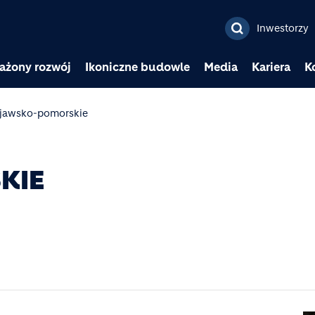
Przejdź do treści
Inwestorzy
ażony rozwój
Ikoniczne budowle
Media
Kariera
K
jawsko-pomorskie
KIE