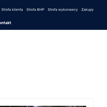
Strefa klienta
Strefa BHP
Strefa wykonawcy
Zakupy
ontakt