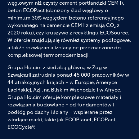
węglowym niż czysty cement portlandzki CEM I),
beton ECOPact (obniżony ślad węglowy o
minimum 30% względem betonu referencyjnego
wykonanego na cemencie CEM I z emisją CO₂ z
2020 roku), czy kruszywo z recyklingu ECOSource.
W ofercie znajdują się również systemy podłogowe,
a także rozwiązania izolacyjne przeznaczone do
kompleksowej termomodernizacji.
Grupa Holcim z siedzibą główną w Zug w
Szwajcarii zatrudnia ponad 45 000 pracowników w
44 atrakcyjnych krajach – w Europie, Ameryce
Łacińskiej, Azji, na Bliskim Wschodzie i w Afryce.
Grupa Holcim oferuje kompleksowe materiały i
rozwiązania budowlane – od fundamentów i
podłóg po dachy i ściany – wspierane przez
wiodące marki, takie jak ECOPlanet, ECOPact,
ECOCycle®.