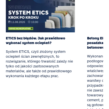
ETICS bez błędów. Jak prawidłowo
Betony Eksper
wykonać system ociepleń?
posadzka z g
betonowej
System ETICS, czyli złożony system
Wykonanie t
ociepleń ścian zewnętrznych, to
podłogowego
rozwiązanie, którego trwałość zależy nie
odpowiednieg
tylko od jakości zastosowanych
właściwego 
materiałów, ale także od prawidłowego
zachowania 
wykonania każdego etapu prac.
warstwy oraz
przypadku mał
nie zawsze o
towarowy al
cement, pias
są gotowe mi