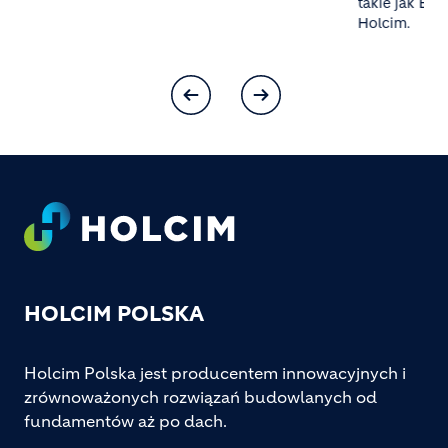
takie jak Bet
Holcim.
Footer
HOLCIM POLSKA
Holcim Polska jest producentem innowacyjnych i
zrównoważonych rozwiązań budowlanych od
fundamentów aż po dach.