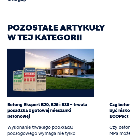
POZOSTAŁE ARTYKUŁY
W TEJ KATEGORII
Betony Ekspert B20, B25 i B30 – trwała
Czy beton w
posadzka z gotowej mieszanki
być niskoem
betonowej
ECOPact
Wykonanie trwałego podkładu
Czy beton o 
podłogowego wymaga nie tylko
MPa może by