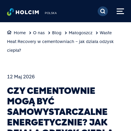
Przejdź do treści
POLSKA
Home
O nas
Blog
Małogoszcz
Waste
Heat Recovery w cementowniach – jak działa odzysk
ciepła?
12 Maj 2026
CZY CEMENTOWNIE
MOGĄ BYĆ
SAMOWYSTARCZALNE
ENERGETYCZNIE? JAK