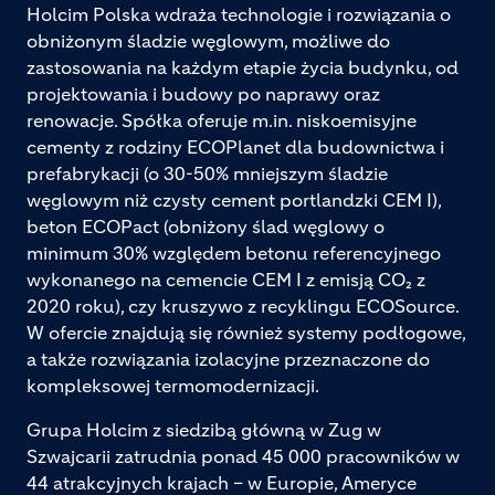
Holcim Polska wdraża technologie i rozwiązania o
obniżonym śladzie węglowym, możliwe do
zastosowania na każdym etapie życia budynku, od
projektowania i budowy po naprawy oraz
renowacje. Spółka oferuje m.in. niskoemisyjne
cementy z rodziny ECOPlanet dla budownictwa i
prefabrykacji (o 30-50% mniejszym śladzie
węglowym niż czysty cement portlandzki CEM I),
beton ECOPact (obniżony ślad węglowy o
minimum 30% względem betonu referencyjnego
wykonanego na cemencie CEM I z emisją CO₂ z
2020 roku), czy kruszywo z recyklingu ECOSource.
W ofercie znajdują się również systemy podłogowe,
a także rozwiązania izolacyjne przeznaczone do
kompleksowej termomodernizacji.
Grupa Holcim z siedzibą główną w Zug w
Szwajcarii zatrudnia ponad 45 000 pracowników w
44 atrakcyjnych krajach – w Europie, Ameryce