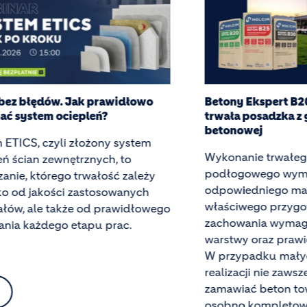
y Ekspert B20, B25 i B30 –
Beton, który opow
ła posadzka z gotowej mieszanki
Holcim pioniere
nowej
architekturze
nanie trwałego podkładu
Od kilku lat Hol
ogowego wymaga nie tylko
rozwija technolo
wiedniego materiału, lecz także
betonem, budując
ciwego przygotowania podłoża,
architektami, któ
owania wymaganej grubości
granice tego, co 
wy oraz prawidłowej pielęgnacji.
wykreować. Efekt
zypadku małych i średnich
jest najnowsza rea
zacji nie zawsze opłaca się
wystawowy, który 
wiać beton towarowy albo
nowej, reprezenta
no kompletować cement, piasek i
pracowni archite