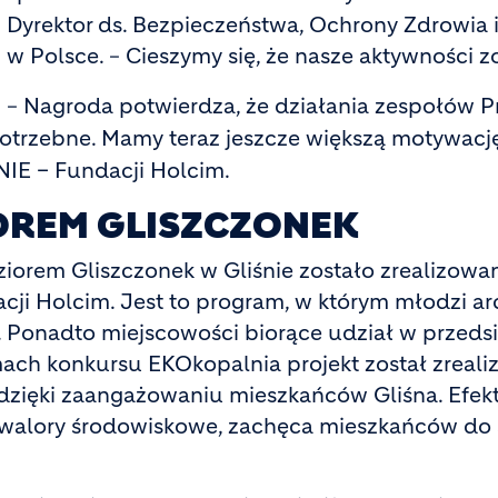
Dyrektor ds. Bezpieczeństwa, Ochrony Zdrowi
w Polsce.
Cieszymy się, że nasze aktywności 
–
Nagroda potwierdza, że działania zespołów 
–
potrzebne. Mamy teraz jeszcze większą motywacj
NIE – Fundacji Holcim.
OREM GLISZCZONEK
eziorem Gliszczonek w Gliśnie zostało zrealizowa
cji Holcim. Jest to program, w którym młodzi ar
ą. Ponadto miejscowości biorące udział w przeds
ch konkursu EKOkopalnia projekt został zrealizo
dzięki zaangażowaniu mieszkańców Gliśna. Efek
je walory środowiskowe, zachęca mieszkańców do 