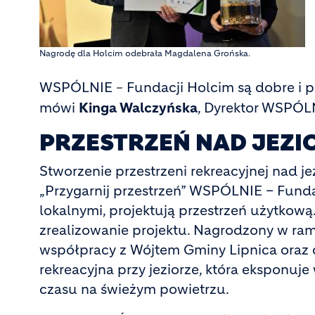
Nagrodę dla Holcim odebrała Magdalena Grońska.
WSPÓLNIE
Fundacji Holcim są dobre i 
–
mówi
Kinga Walczyńska
, Dyrektor WSPÓL
PRZESTRZEŃ NAD JEZI
Stworzenie przestrzeni rekreacyjnej nad j
„Przygarnij przestrzeń” WSPÓLNIE – Funda
lokalnymi, projektują przestrzeń użytkow
zrealizowanie projektu. Nagrodzony w rama
współpracy z Wójtem Gminy Lipnica oraz 
rekreacyjna przy jeziorze, która eksponu
czasu na świeżym powietrzu.