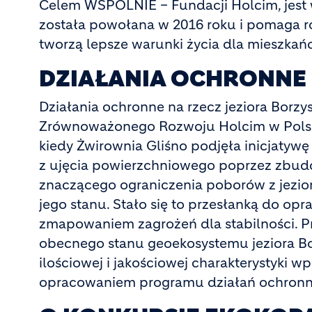
Celem WSPÓLNIE – Fundacji Holcim, jest 
została powołana w 2016 roku i pomaga roz
tworzą lepsze warunki życia dla mieszkań
DZIAŁANIA OCHRONNE
Działania ochronne na rzecz jeziora Borzy
Zrównoważonego Rozwoju Holcim w Polsce i
kiedy Żwirownia Gliśno podjęła inicjatyw
z ujęcia powierzchniowego poprzez zbu
znaczącego ograniczenia poborów z jezi
jego stanu. Stało się to przesłanką do o
zmapowaniem zagrożeń dla stabilności. P
obecnego stanu geoekosystemu jeziora Bo
ilościowej i jakościowej charakterystyki 
opracowaniem programu działań ochronn