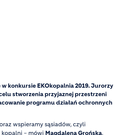
e w konkursie EKOkopalnia 2019. Jurorzy
elu stworzenia przyjaznej przestrzeni
pracowanie programu działań ochronnych
az wspieramy sąsiadów, czyli
i kopalni
mówi
Magdalena Grońska
,
–