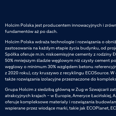
Holcim Polska jest producentem innowacyjnych i zr
fundamentów aż po dach.
Holcim Polska wdraża technologie i rozwiązania o obn
zastosowania na każdym etapie życia budynku, od pro
Spółka oferuje m.in. niskoemisyjne cementy z rodziny 
50% mniejszym śladzie węglowym niż czysty cement por
węglowy o minimum 30% względem betonu referencyjn
z 2020 roku), czy kruszywo z recyklingu ECOSource. W 
także rozwiązania izolacyjne przeznaczone do komplek
Grupa Holcim z siedzibą główną w Zug w Szwajcarii z
atrakcyjnych krajach – w Europie, Ameryce Łacińskiej, A
oferuje kompleksowe materiały i rozwiązania budowlan
wspierane przez wiodące marki, takie jak ECOPlanet, E