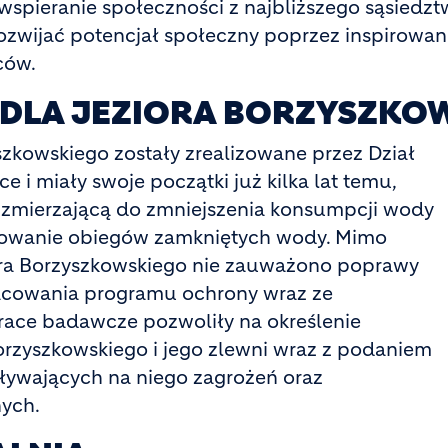
wspieranie społeczności z najbliższego sąsiedz
wijać potencjał społeczny poprzez inspirowanie 
ców.
 DLA JEZIORA BORZYSZKO
szkowskiego zostały zrealizowane przez Dział
 miały swoje początki już kilka lat temu,
ę zmierzającą do zmniejszenia konsumpcji wody
dowanie obiegów zamkniętych wody. Mimo
ora Borzyszkowskiego nie zauważono poprawy
pracowania programu ochrony wraz ze
race badawcze pozwoliły na określenie
rzyszkowskiego i jego zlewni wraz z podaniem
wpływających na niego zagrożeń oraz
ych.