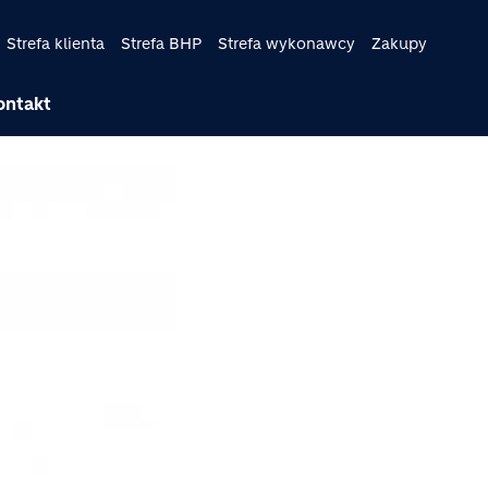
Strefa klienta
Strefa BHP
Strefa wykonawcy
Zakupy
ontakt