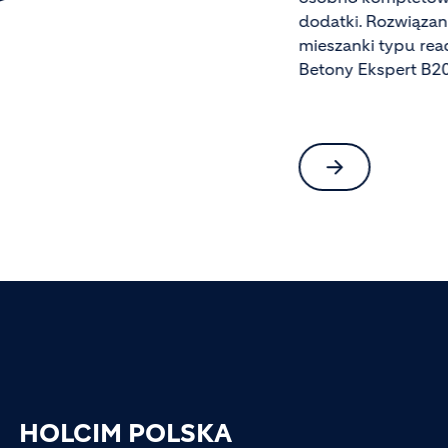
tki. Rozwiązaniem są gotowe
centrum Warszaw
anki typu ready-to-use, takie jak
ny Ekspert B20, B25 i B30 Holcim.
HOLCIM POLSKA