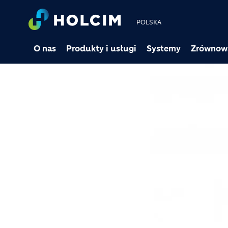
POLSKA
O nas
Produkty i usługi
Systemy
Zrównow