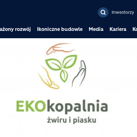
Przejdź do treści
Inwestorzy
ażony rozwój
Ikoniczne budowle
Media
Kariera
K