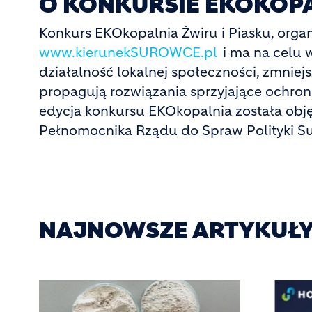
O KONKURSIE EKOKOP
Konkurs EKOkopalnia Żwiru i Piasku, orga
www.kierunekSUROWCE.pl
i ma na celu 
działalność lokalnej społeczności, zmniejs
propagują rozwiązania sprzyjające ochroni
edycja konkursu EKOkopalnia została obj
Pełnomocnika Rządu do Spraw Polityki S
NAJNOWSZE ARTYKUŁ