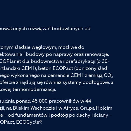
ównoważonych rozwiązań budowlanych od
iżonym śladzie węglowym, możliwe do
jektowania i budowy po naprawy oraz renowacje.
ECOPlanet dla budownictwa i prefabrykacji (o 30-
tlandzki CEM I), beton ECOPact (obniżony ślad
ego wykonanego na cemencie CEM I z emisją CO₂
ofercie znajdują się również systemy podłogowe, a
sowej termomodernizacji.
atrudnia ponad 45 000 pracowników w 44
zji, na Bliskim Wschodzie i w Afryce. Grupa Holcim
e – od fundamentów i podłóg po dachy i ściany –
COPact, ECOCycle®.