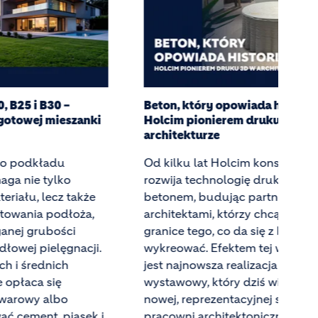
iada historie.
Czy beton wysokowartościo
m druku 3D w
być niskoemisyjny? Przykład
ECOPact
cim konsekwentnie
Czy beton o wytrzymałości p
gię druku 3D
MPa może być niskoemisyjny?
 partnerstwa z
wyniki badań Holcim nad be
rzy chcą sprawdzać
C90/105 ECOPact i sprawdź, 
da się z betonu
połączono wysoką wytrzymał
em tej współpracy
38% redukcją emisji CO₂.
lizacja – stolik
dziś wita gości w
cyjnej siedzibie
ktonicznej BBGK w