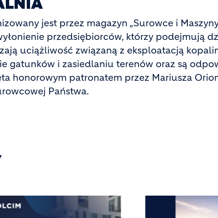
ALNIA
nizowany jest przez magazyn „Surowce i Maszyn
wyłonienie przedsiębiorców, którzy podejmują d
zają uciążliwość związaną z eksploatacją kopalin
e gatunków i zasiedlaniu terenów oraz są odpowie
ęta honorowym patronatem przez Mariusza Orion
urowcowej Państwa.
Y