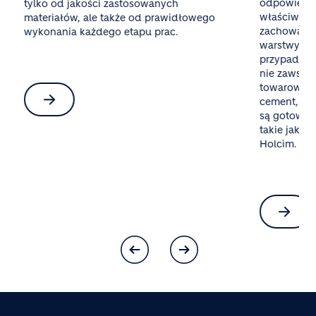
odpowiednieg
tylko od jakości zastosowanych
właściwego 
materiałów, ale także od prawidłowego
zachowania 
wykonania każdego etapu prac.
warstwy oraz
przypadku mał
nie zawsze o
towarowy al
cement, pias
są gotowe mi
takie jak Bet
Holcim.