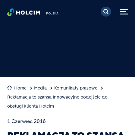
Przejdź do treści
POLSKA
Home
Media
Komunikaty prasowe
Reklamacja to szansa Innowacyjne podejście do
obsługi klienta Holcim
1 Czerwiec 2016