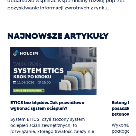
dodatkowo wspierać wspomniany rozwój poprzez
pozyskiwanie informacji zwrotnych z rynku.
NAJNOWSZE ARTYKUŁY
ETICS bez błędów. Jak prawidłowo
Betony Eksper
wykonać system ociepleń?
posadzka z g
betonowej
System ETICS, czyli złożony system
Wykonanie t
ociepleń ścian zewnętrznych, to
podłogowego
rozwiązanie, którego trwałość zależy nie