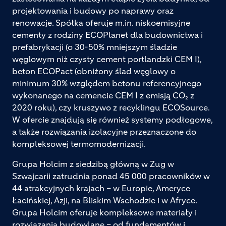
projektowania i budowy po naprawy oraz
renowacje. Spółka oferuje m.in. niskoemisyjne
cementy z rodziny ECOPlanet dla budownictwa i
prefabrykacji (o 30-50% mniejszym śladzie
węglowym niż czysty cement portlandzki CEM I),
beton ECOPact (obniżony ślad węglowy o
minimum 30% względem betonu referencyjnego
wykonanego na cemencie CEM I z emisją CO₂ z
2020 roku), czy kruszywo z recyklingu ECOSource.
W ofercie znajdują się również systemy podłogowe,
a także rozwiązania izolacyjne przeznaczone do
kompleksowej termomodernizacji.
Grupa Holcim z siedzibą główną w Zug w
Szwajcarii zatrudnia ponad 45 000 pracowników w
44 atrakcyjnych krajach – w Europie, Ameryce
Łacińskiej, Azji, na Bliskim Wschodzie i w Afryce.
Grupa Holcim oferuje kompleksowe materiały i
rozwiązania budowlane – od fundamentów i