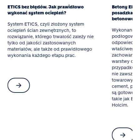
ETICS bez błędów. Jak prawidłowo
Betony Eksper
wykonać system ociepleń?
posadzka z g
betonowej
System ETICS, czyli złożony system
Wykonanie t
ociepleń ścian zewnętrznych, to
podłogowego
rozwiązanie, którego trwałość zależy nie
odpowiednieg
tylko od jakości zastosowanych
właściwego 
materiałów, ale także od prawidłowego
zachowania 
wykonania każdego etapu prac.
warstwy oraz
przypadku mał
nie zawsze o
towarowy al
cement, pias
są gotowe mi
takie jak Bet
Holcim.