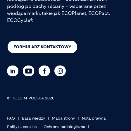
podłóg po dachy i ściany – wspierane przez
wiodące marki, takie jak ECOPlanet, ECOPact,
ECOCycle®.
FORMULARZ KONTAKTOWY
© HOLCIM POLSKA 2026
FAQ
Baza wiedzy
Mapa strony
Nota prawna
Footer bottom
Polityka cookies
Ochrona radiologiczna