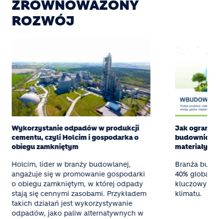
ZRÓWNOWAŻONY
ROZWÓJ
Wykorzystanie odpadów w produkcji
Jak ogranic
cementu, czyli Holcim i gospodarka o
budownictw
obiegu zamkniętym
materiały i s
Holcim, lider w branży budowlanej,
Branża budo
angażuje się w promowanie gospodarki
40% globalnyc
o obiegu zamkniętym, w której odpady
kluczowym p
stają się cennymi zasobami. Przykładem
klimatu.
takich działań jest wykorzystywanie
odpadów, jako paliw alternatywnych w