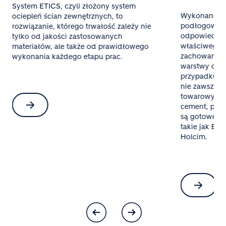
System ETICS, czyli złożony system
Wykonanie t
ociepleń ścian zewnętrznych, to
podłogowego
rozwiązanie, którego trwałość zależy nie
odpowiednieg
tylko od jakości zastosowanych
właściwego 
materiałów, ale także od prawidłowego
zachowania 
wykonania każdego etapu prac.
warstwy oraz
przypadku mał
nie zawsze o
towarowy al
cement, pias
są gotowe mi
takie jak Bet
Holcim.