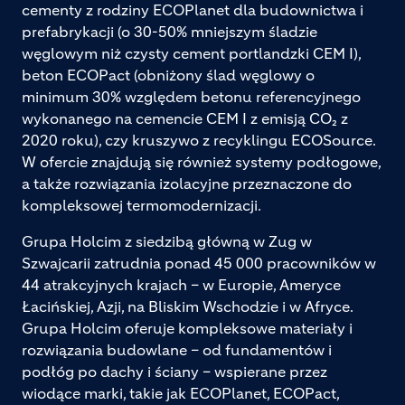
cementy z rodziny ECOPlanet dla budownictwa i
prefabrykacji (o 30-50% mniejszym śladzie
węglowym niż czysty cement portlandzki CEM I),
beton ECOPact (obniżony ślad węglowy o
minimum 30% względem betonu referencyjnego
wykonanego na cemencie CEM I z emisją CO₂ z
2020 roku), czy kruszywo z recyklingu ECOSource.
W ofercie znajdują się również systemy podłogowe,
a także rozwiązania izolacyjne przeznaczone do
kompleksowej termomodernizacji.
Grupa Holcim z siedzibą główną w Zug w
Szwajcarii zatrudnia ponad 45 000 pracowników w
44 atrakcyjnych krajach – w Europie, Ameryce
Łacińskiej, Azji, na Bliskim Wschodzie i w Afryce.
Grupa Holcim oferuje kompleksowe materiały i
rozwiązania budowlane – od fundamentów i
podłóg po dachy i ściany – wspierane przez
wiodące marki, takie jak ECOPlanet, ECOPact,