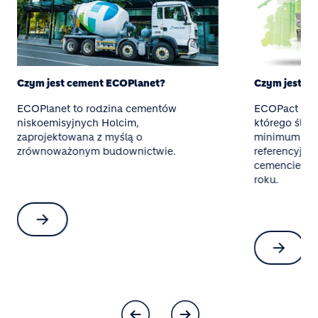
Czym jest cement ECOPlanet?
Czym jest b
ECOPlanet to rodzina cementów
ECOPact to b
niskoemisyjnych Holcim,
którego ślad
zaprojektowana z myślą o
minimum 30
zrównoważonym budownictwie.
referencyjn
cemencie CEM
roku.