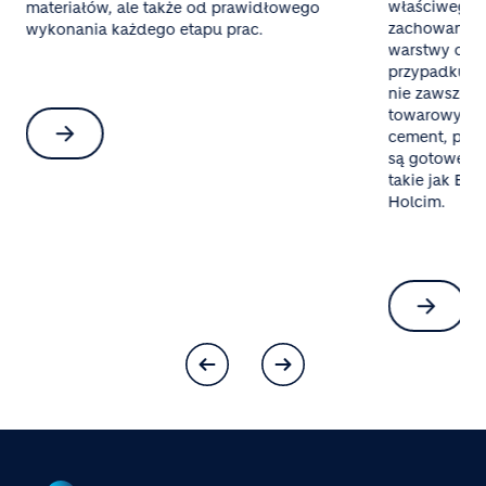
właściwego 
materiałów, ale także od prawidłowego
zachowania 
wykonania każdego etapu prac.
warstwy oraz
przypadku mał
nie zawsze o
towarowy al
cement, pias
są gotowe mi
takie jak Bet
Holcim.