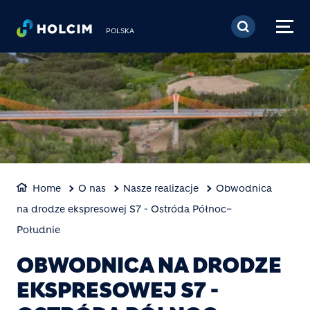
Przejdź do treści
POLSKA
Home
O nas
Nasze realizacje
Obwodnica
na drodze ekspresowej S7 - Ostróda Północ–
Południe
OBWODNICA NA DRODZE
EKSPRESOWEJ S7 -