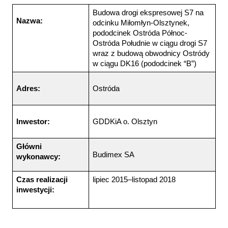
Budowa drogi ekspresowej S7 na 
Nazwa:
odcinku Miłomłyn-Olsztynek, 
pododcinek Ostróda Północ-
Ostróda Południe w ciągu drogi S7 
wraz z budową obwodnicy Ostródy 
w ciągu DK16 (pododcinek “B”)
Adres:
Ostróda
Inwestor:
GDDKiA o. Olsztyn
Główni 
Budimex SA
wykonawcy:
Czas realizacji 
lipiec 2015–listopad 2018
inwestycji: