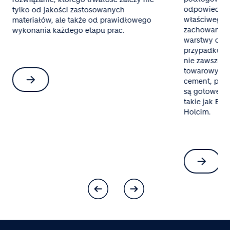
odpowiednieg
tylko od jakości zastosowanych
właściwego 
materiałów, ale także od prawidłowego
zachowania 
wykonania każdego etapu prac.
warstwy oraz
przypadku mał
nie zawsze o
towarowy al
cement, pias
są gotowe mi
takie jak Bet
Holcim.