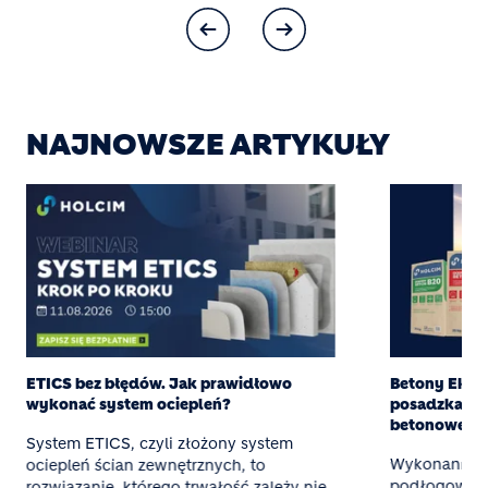
NAJNOWSZE ARTYKUŁY
ETICS bez błędów. Jak prawidłowo
Betony Eksper
wykonać system ociepleń?
posadzka z g
betonowej
System ETICS, czyli złożony system
Wykonanie t
ociepleń ścian zewnętrznych, to
podłogowego
rozwiązanie, którego trwałość zależy nie