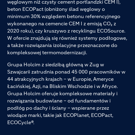
węglowym niż czysty cement portlandzki CEM I),
beton ECOPact (obniżony ślad węglowy o
minimum 30% względem betonu referencyjnego
wykonanego na cemencie CEM I z emisją CO₂ z
2020 roku), czy kruszywo z recyklingu ECOSource.
W ofercie znajdują się również systemy podłogowe,
a także rozwiązania izolacyjne przeznaczone do
kompleksowej termomodernizacji.
Grupa Holcim z siedzibą główną w Zug w
Szwajcarii zatrudnia ponad 45 000 pracowników w
44 atrakcyjnych krajach – w Europie, Ameryce
Łacińskiej, Azji, na Bliskim Wschodzie i w Afryce.
Grupa Holcim oferuje kompleksowe materiały i
rozwiązania budowlane – od fundamentów i
podłóg po dachy i ściany – wspierane przez
wiodące marki, takie jak ECOPlanet, ECOPact,
ECOCycle®.