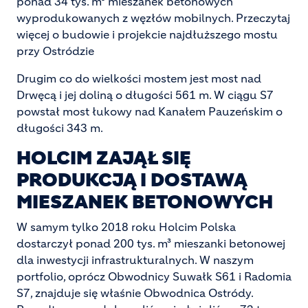
ponad 34 tys. m³ mieszanek betonowych
wyprodukowanych z węzłów mobilnych. Przeczytaj
więcej o budowie i projekcie najdłuższego mostu
przy Ostródzie
Drugim co do wielkości mostem jest most nad
Drwęcą i jej doliną o długości 561 m. W ciągu S7
powstał most łukowy nad Kanałem Pauzeńskim o
długości 343 m.
HOLCIM ZAJĄŁ SIĘ
PRODUKCJĄ I DOSTAWĄ
MIESZANEK BETONOWYCH
W samym tylko 2018 roku Holcim Polska
dostarczył ponad 200 tys. m³ mieszanki betonowej
dla inwestycji infrastrukturalnych. W naszym
portfolio, oprócz Obwodnicy Suwałk S61 i Radomia
S7, znajduje się właśnie Obwodnica Ostródy.