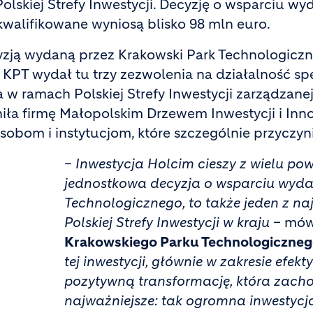
lskiej Strefy Inwestycji. Decyzję o wsparciu wy
kwalifikowane wyniosą blisko 98 mln euro.
ecyzją wydaną przez Krakowski Park Technologic
 KPT wydał tu trzy zezwolenia na działalność spe
a w ramach Polskiej Strefy Inwestycji zarządzane
niła firmę Małopolskim Drzewem Inwestycji i In
bom i instytucjom, które szczególnie przyczyni
–
Inwestycja Holcim cieszy z wielu pow
jednostkowa decyzja o wsparciu wydan
Technologicznego, to także jeden z n
Polskiej Strefy Inwestycji w kraju
– mó
Krakowskiego Parku Technologiczne
tej inwestycji, głównie w zakresie efek
pozytywną transformację, która zacho
najważniejsze: tak ogromna inwestycj