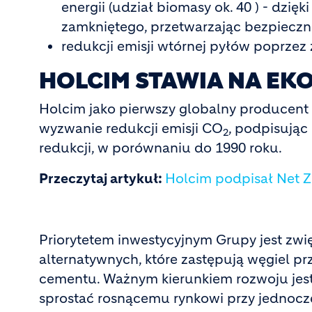
energii (udział biomasy ok. 40 ) - dz
zamkniętego, przetwarzając bezpiecz
redukcji emisji wtórnej pyłów poprze
HOLCIM STAWIA NA EK
Holcim jako pierwszy globalny producent
wyzwanie redukcji emisji CO
, podpisując
2
redukcji, w porównaniu do 1990 roku.
Przeczytaj artykuł:
Holcim podpisał Net Ze
Priorytetem inwestycyjnym Grupy jest zwi
alternatywnych, które zastępują węgiel pr
cementu. Ważnym kierunkiem rozwoju jes
sprostać rosnącemu rynkowi przy jednocze