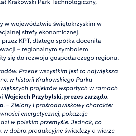
dał Krakowski Park Technologiczny,
zny w województwie świętokrzyskim w
cjalnej strefy ekonomicznej.
j przez KPT, dlatego spółka doceniła
nowacji – regionalnym symbolem
ły się do rozwoju gospodarczego regionu.
odów. Przede wszystkim jest to największa
a w historii Krakowskiego Parku
ajwiększych projektów wspartych w ramach
wi
Wojciech Przybylski, prezes zarządu
go
. –
Zielony i prośrodowiskowy charakter
tywności energetycznej, pokazuje
dzi w polskim przemyśle. Jednak, co
a w dobra produkcyjne świadczy o wierze