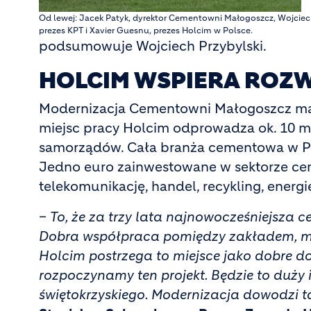
Od lewej: Jacek Patyk, dyrektor Cementowni Małogoszcz, Wojciech
prezes KPT i Xavier Guesnu, prezes Holcim w Polsce.
podsumowuje Wojciech Przybylski.
HOLCIM WSPIERA ROZ
Modernizacja Cementowni Małogoszcz ma 
miejsc pracy Holcim odprowadza ok. 10 ml
samorządów. Cała branża cementowa w Pols
Jedno euro zainwestowane w sektorze cem
telekomunikację, handel, recykling, energi
–
To, że za trzy lata najnowocześniejsza c
Dobra współpraca pomiędzy zakładem, m
Holcim postrzega to miejsce jako dobre
rozpoczynamy ten projekt. Będzie to duż
świętokrzyskiego. Modernizacja dowodzi t