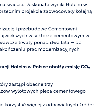
 na świecie. Doskonałe wyniki Holcim w
oprzednim projekcie zaowocowały kolejną
nizację i przebudowę Cementowni
z największych w sektorze cementowym w
wawcze trwały ponad dwa lata — do
 zakończeniu prac modernizacyjnych
zacji Holcim w Polsce obniży emisję CO
2
óry zastąpi obecne trzy
pła gazów wylotowych pieca cementowego
zie korzystać więcej z odnawialnych źródeł