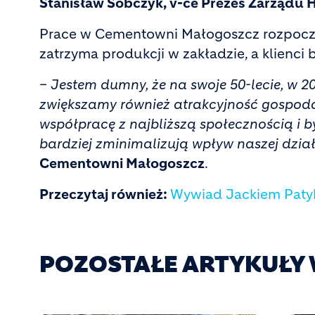
Stanisław Sobczyk, v-ce Prezes Zarządu 
Prace w Cementowni Małogoszcz rozpoczną 
zatrzyma produkcji w zakładzie, a klienc
–
Jestem dumny, że na swoje 50-lecie, w
zwiększamy również atrakcyjność gospoda
współpracę z najbliższą społecznością i 
bardziej zminimalizują wpływ naszej dział
Cementowni Małogoszcz
.
Przeczytaj również:
Wywiad Jackiem Patyk
POZOSTAŁE ARTYKUŁY 