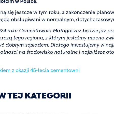
Holcim w Polsce
.
się jeszcze w tym roku, a zakończenie planowan
i będą obsługiwani w normalnym, dotychczasowym
 2024 roku Cementownia Małogoszcz będzie już p
rczą tego regionu, z którym jesteśmy mocno zwi
być dobrym sąsiadem. Dlatego inwestujemy w najn
alności na środowisko naturalne i najbliższe ot
iem z okazji 45-lecia cementowni
W TEJ KATEGORII