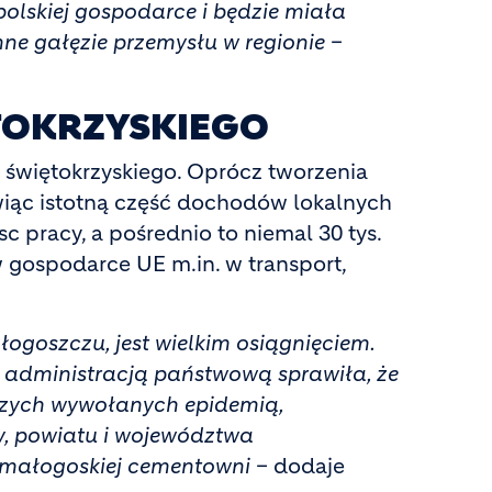
polskiej gospodarce i będzie miała
nne gałęzie przemysłu w regionie
–
TOKRZYSKIEGO
świętokrzyskiego. Oprócz tworzenia
wiąc istotną część dochodów lokalnych
pracy, a pośrednio to niemal 30 tys.
gospodarce UE m.in. w transport,
łogoszczu, jest wielkim osiągnięciem.
administracją państwową sprawiła, że
czych wywołanych epidemią,
y, powiatu i województwa
w małogoskiej cementowni
– dodaje