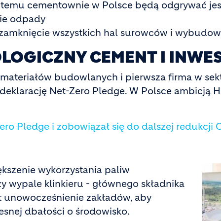
ięki temu cementownie w Polsce będą odgrywać j
nie odpady
z zamknięcie wszystkich hal surowców i wybudo
OLOGICZNY CEMENT I INWE
 materiałów budowlanych i pierwsza firma w s
 deklarację Net-Zero Pledge. W Polsce ambicją H
ro Pledge i zobowiązał się do dalszej redukcji
ększenie wykorzystania paliw
zy wypale klinkieru - głównego składnika
t unowocześnienie zakładów, aby
snej dbałości o środowisko.