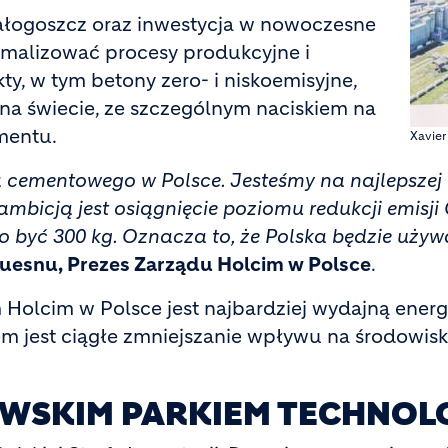
ogoszcz oraz inwestycja w nowoczesne
tymalizować procesy produkcyjne i
ty, w tym betony zero- i niskoemisyjne,
2 na świecie, ze szczególnym naciskiem na
mentu.
Xavier
a cementowego w Polsce. Jesteśmy na najlepszej 
mbicją jest osiągnięcie poziomu redukcji emisji
o być 300 kg. Oznacza to, że Polska będzie używ
Guesnu, Prezes Zarządu Holcim w Polsce
.
Holcim w Polsce jest najbardziej wydajną ener
jest ciągłe zmniejszanie wpływu na środowisko
WSKIM PARKIEM TECHNOLO