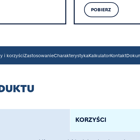
POBIERZ
 i korzyści
Zastosowanie
Charakterystyka
Kalkulator
Kontakt
Dokum
ODUKTU
KORZYŚCI