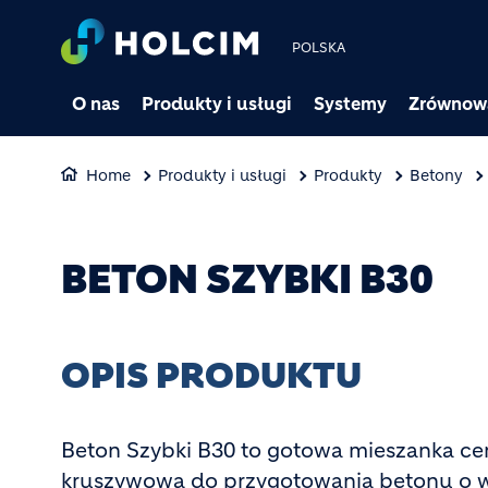
POLSKA
O nas
Produkty i usługi
Systemy
Zrównow
Home
Produkty i usługi
Produkty
Betony
BETON SZYBKI B30
OPIS PRODUKTU
Beton Szybki B30 to gotowa mieszanka c
kruszywowa do przygotowania betonu o w