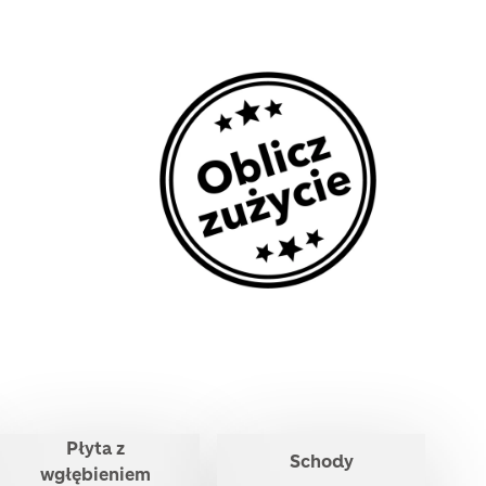
Image
Płyta z
Schody
wgłębieniem