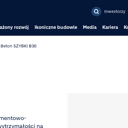
Przejdź do treści
Inwestorzy
ażony rozwój
Ikoniczne budowle
Media
Kariera
K
Beton SZYBKI B30
Image
ementowo-
ytrzymałości na