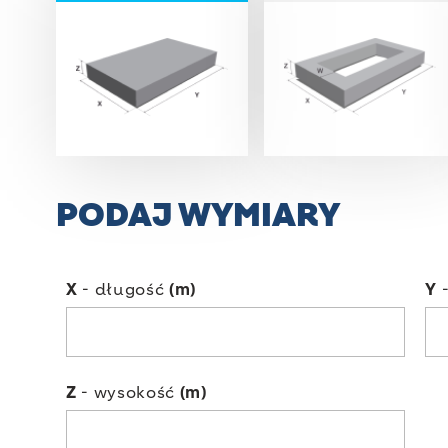
PODAJ WYMIARY
X
- długość
(m)
Y
-
Z
- wysokość
(m)